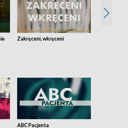
nie
Zakręceni, wkręceni
Skarby Łodzi
ABC Pacjenta