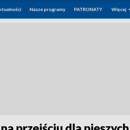
ktualności
Nasze programy
PATRONATY
Więcej
na przejściu dla pieszyc