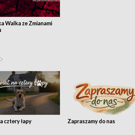
ka Walka ze Zmianami
u
a cztery łapy
Zapraszamy do nas