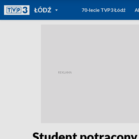
POWRÓT DO
ŁÓDŹ
70-lecie TVP3 Łódź
A
TVP REGIONY
Student potrącony 