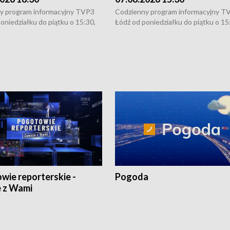
y program informacyjny TVP3
Codzienny program informacyjny T
oniedziałku do piątku o 15:30,
Łódź od poniedziałku do piątku o 15
:30 i 21:30. W weekendy o
16:30, 18:30 i 21:30. W weekendy o
1:30.
18:30 i 21:30.
wie reporterskie -
Pogoda
 z Wami