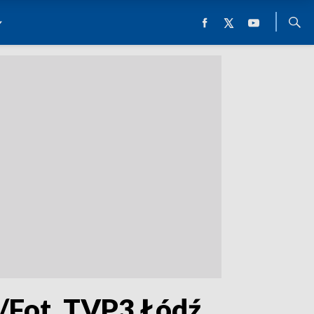
h/Fot. TVP3 Łódź