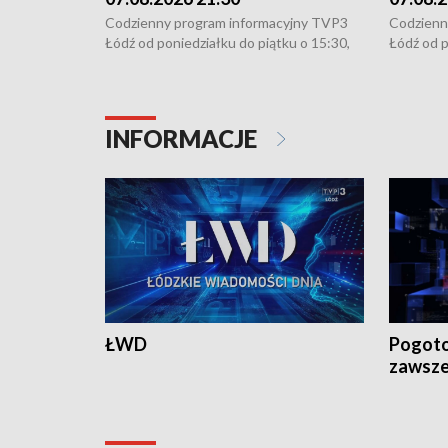
Codzienny program informacyjny TVP3
Codzienn
Łódź od poniedziałku do piątku o 15:30,
Łódź od p
16:30, 18:30 i 21:30. W weekendy o
16:30, 18
18:30 i 21:30.
18:30 i 2
INFORMACJE
ŁWD
Pogoto
zawsze