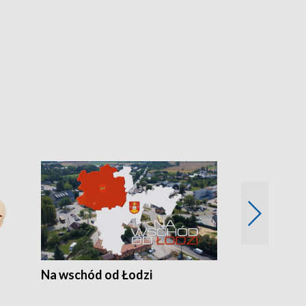
Na wschód od Łodzi
Zimowe szal
Polski