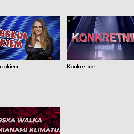
m okiem
Konkretnie