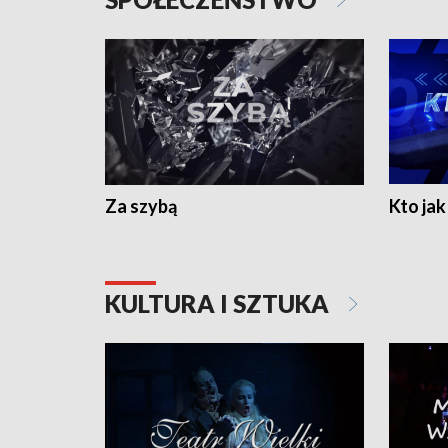
Za szybą
Kto jak 
KULTURA I SZTUKA