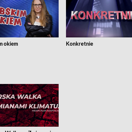
m okiem
Konkretnie