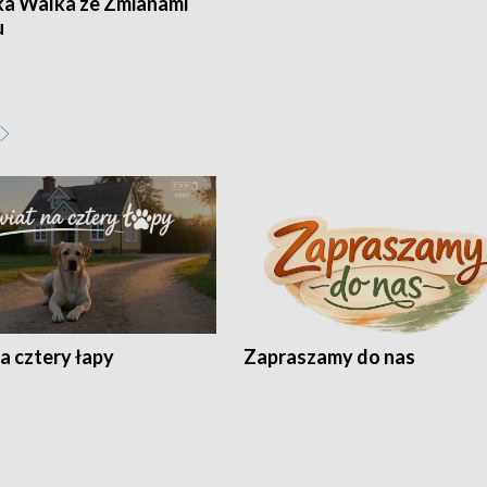
ka Walka ze Zmianami
u
a cztery łapy
Zapraszamy do nas