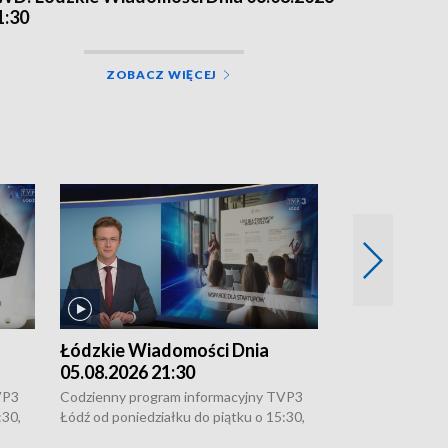
1:30
ZOBACZ WIĘCEJ
Łódzkie Wiadomości Dnia
Łódzkie Wia
05.08.2026 21:30
05.08.2026 1
VP3
Codzienny program informacyjny TVP3
Codzienny progr
:30,
Łódź od poniedziałku do piątku o 15:30,
Łódź od poniedzi
16:30, 18:30 i 21:30. W weekendy o
16:30, 18:30 i 2