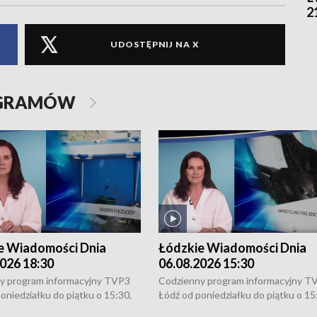
2
UDOSTĘPNIJ NA X
OGRAMÓW
e Wiadomości Dnia
Łódzkie Wiadomości Dnia
026 18:30
06.08.2026 15:30
y program informacyjny TVP3
Codzienny program informacyjny T
oniedziałku do piątku o 15:30,
Łódź od poniedziałku do piątku o 15
:30 i 21:30. W weekendy o
16:30, 18:30 i 21:30. W weekendy o