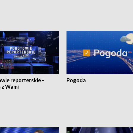
1:30.
18:30 i 21:30.
wie reporterskie -
Pogoda
 z Wami