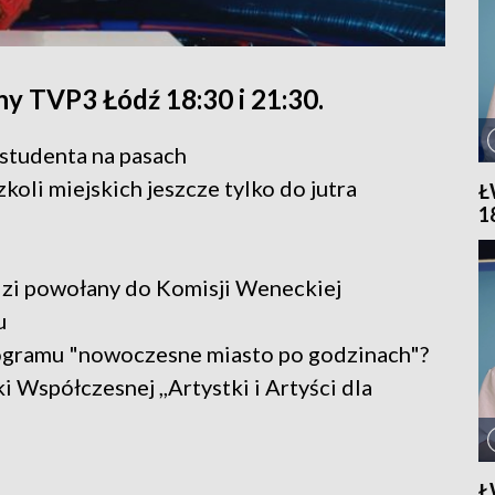
y TVP3 Łódź 18:30 i 21:30.
 studenta na pasach
koli miejskich jeszcze tylko do jutra
Ł
1
dzi powołany do Komisji Weneckiej
u
rogramu "nowoczesne miasto po godzinach"?
 Współczesnej ,,Artystki i Artyści dla
Ł