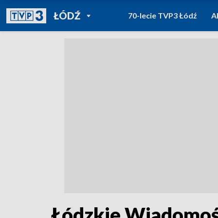
POWRÓT DO
ŁÓDŹ
70-lecie TVP3 Łódź
A
TVP REGIONY
Łódzkie Wiadomośc