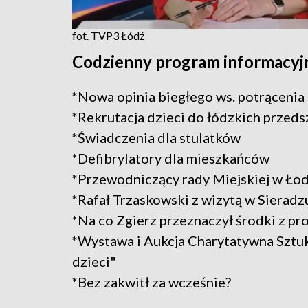
fot. TVP3 Łódź
Codzienny program informacyjn
*Nowa opinia biegłego ws. potrącenia
*Rekrutacja dzieci do łódzkich przedsz
*Świadczenia dla stulatków
*Defibrylatory dla mieszkańców
*Przewodniczący rady Miejskiej w Ło
*Rafał Trzaskowski z wizytą w Sieradz
*Na co Zgierz przeznaczył środki z p
*Wystawa i Aukcja Charytatywna Sztuki
dzieci"
*Bez zakwitł za wcześnie?