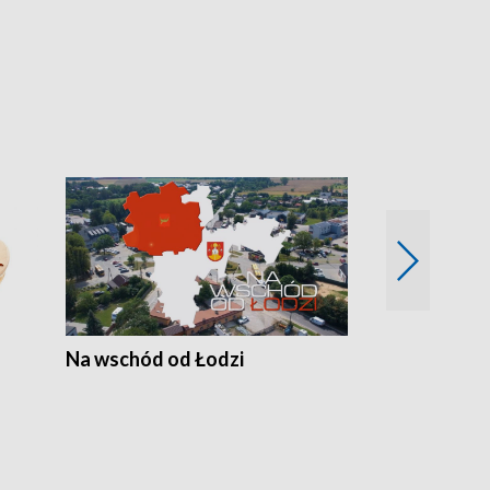
Na wschód od Łodzi
Zimowe szal
Polski