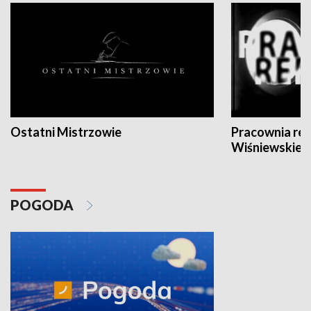
Ostatni Mistrzowie
Pracownia re
Wiśniewskieg
POGODA