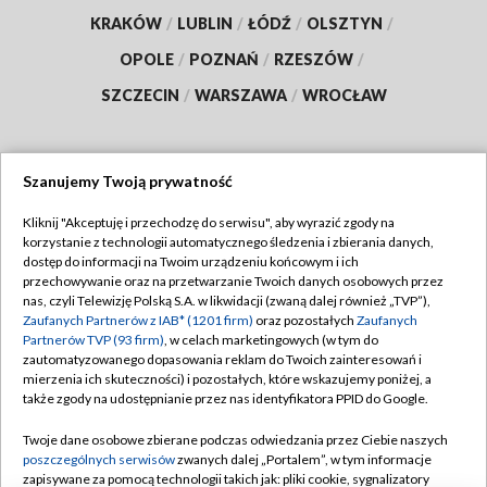
KRAKÓW
/
LUBLIN
/
ŁÓDŹ
/
OLSZTYN
/
OPOLE
/
POZNAŃ
/
RZESZÓW
/
SZCZECIN
/
WARSZAWA
/
WROCŁAW
Szanujemy Twoją prywatność
Dołącz do nas:
Kliknij "Akceptuję i przechodzę do serwisu", aby wyrazić zgody na
korzystanie z technologii automatycznego śledzenia i zbierania danych,
TVP
dostęp do informacji na Twoim urządzeniu końcowym i ich
Abonament TVP
przechowywanie oraz na przetwarzanie Twoich danych osobowych przez
Regulamin TVP
nas, czyli Telewizję Polską S.A. w likwidacji (zwaną dalej również „TVP”),
Emisja w TVP
Zaufanych Partnerów z IAB* (1201 firm)
oraz pozostałych
Zaufanych
Polityka prywatności
Partnerów TVP (93 firm)
, w celach marketingowych (w tym do
Centrum informacji TVP
Moje zgody
zautomatyzowanego dopasowania reklam do Twoich zainteresowań i
mierzenia ich skuteczności) i pozostałych, które wskazujemy poniżej, a
Naziemna Telewizja Cyfrowa
Pomoc
także zgody na udostępnianie przez nas identyfikatora PPID do Google.
Sklep TVP
Biuro reklamy
Twoje dane osobowe zbierane podczas odwiedzania przez Ciebie naszych
Rada Programowa
poszczególnych serwisów
zwanych dalej „Portalem”, w tym informacje
Kontakt
zapisywane za pomocą technologii takich jak: pliki cookie, sygnalizatory