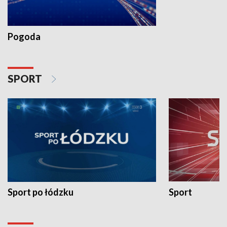
Pogoda
SPORT
Sport po łódzku
Sport