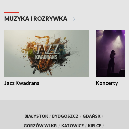
MUZYKA I ROZRYWKA
Jazz Kwadrans
Koncerty
BIAŁYSTOK
/
BYDGOSZCZ
/
GDAŃSK
/
GORZÓW WLKP.
/
KATOWICE
/
KIELCE
/