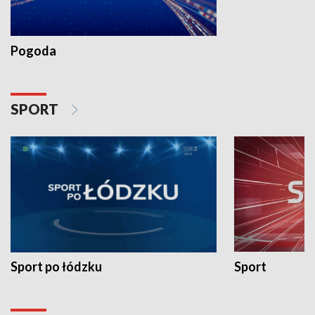
Pogoda
SPORT
Sport po łódzku
Sport