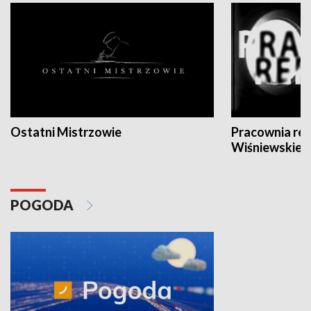
Ostatni Mistrzowie
Pracownia re
Wiśniewskieg
POGODA