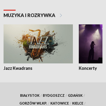
MUZYKA I ROZRYWKA
Jazz Kwadrans
Koncerty
BIAŁYSTOK
/
BYDGOSZCZ
/
GDAŃSK
/
GORZÓW WLKP.
/
KATOWICE
/
KIELCE
/