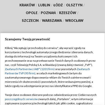
KRAKÓW
/
LUBLIN
/
ŁÓDŹ
/
OLSZTYN
/
OPOLE
/
POZNAŃ
/
RZESZÓW
/
SZCZECIN
/
WARSZAWA
/
WROCŁAW
Szanujemy Twoją prywatność
Dołącz do nas:
Kliknij "Akceptuję i przechodzę do serwisu", aby wyrazić zgody na
korzystanie z technologii automatycznego śledzenia i zbierania danych,
TVP
dostęp do informacji na Twoim urządzeniu końcowym i ich
Abonament TVP
przechowywanie oraz na przetwarzanie Twoich danych osobowych przez
Regulamin TVP
nas, czyli Telewizję Polską S.A. w likwidacji (zwaną dalej również „TVP”),
Emisja w TVP
Zaufanych Partnerów z IAB* (1201 firm)
oraz pozostałych
Zaufanych
Polityka prywatności
Partnerów TVP (93 firm)
, w celach marketingowych (w tym do
Centrum informacji TVP
Moje zgody
zautomatyzowanego dopasowania reklam do Twoich zainteresowań i
mierzenia ich skuteczności) i pozostałych, które wskazujemy poniżej, a
Naziemna Telewizja Cyfrowa
Pomoc
także zgody na udostępnianie przez nas identyfikatora PPID do Google.
Sklep TVP
Biuro reklamy
Twoje dane osobowe zbierane podczas odwiedzania przez Ciebie naszych
Rada Programowa
poszczególnych serwisów
zwanych dalej „Portalem”, w tym informacje
Kontakt
zapisywane za pomocą technologii takich jak: pliki cookie, sygnalizatory