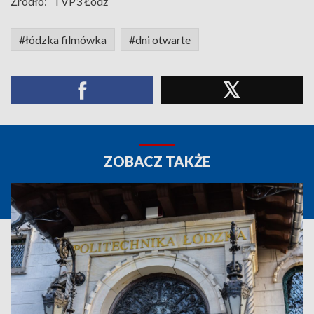
Źródło:
TVP3 Łódź
#łódzka filmówka
#dni otwarte
ZOBACZ TAKŻE