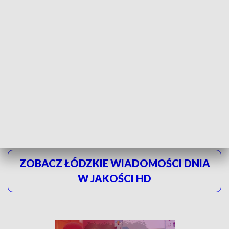
rzeczach, o których może nigdy bym się
nie dowiedziała w swoim życiu. O swoim
ciele, o tym jak coś gram, jak myślę
- mówi Natalia Bogdanik, uczestniczka Dni
Otwartych.
Chętni, którzy chcą uczestniczyć w procesie rekrutacji,
muszą zarejestrować się do 30 kwietnia w internetowym
systemie rejestracji kandydatów.
ZOBACZ ŁÓDZKIE WIADOMOŚCI DNIA
W JAKOŚCI HD