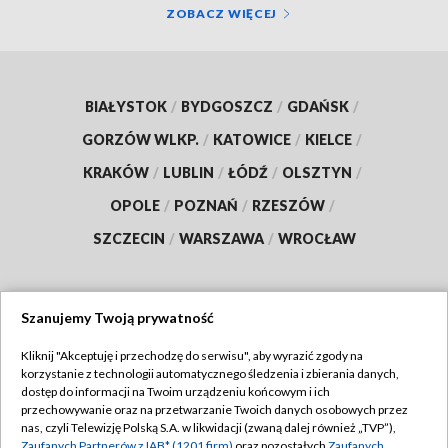
ZOBACZ WIĘCEJ
BIAŁYSTOK
/
BYDGOSZCZ
/
GDAŃSK
/
GORZÓW WLKP.
/
KATOWICE
/
KIELCE
/
KRAKÓW
/
LUBLIN
/
ŁÓDŹ
/
OLSZTYN
/
OPOLE
/
POZNAŃ
/
RZESZÓW
/
SZCZECIN
/
WARSZAWA
/
WROCŁAW
Szanujemy Twoją prywatność
Dołącz do nas:
Kliknij "Akceptuję i przechodzę do serwisu", aby wyrazić zgody na
korzystanie z technologii automatycznego śledzenia i zbierania danych,
TVP
dostęp do informacji na Twoim urządzeniu końcowym i ich
Abonament TVP
przechowywanie oraz na przetwarzanie Twoich danych osobowych przez
Regulamin TVP
nas, czyli Telewizję Polską S.A. w likwidacji (zwaną dalej również „TVP”),
Emisja w TVP
Polityka prywatności
Zaufanych Partnerów z IAB* (1201 firm)
oraz pozostałych
Zaufanych