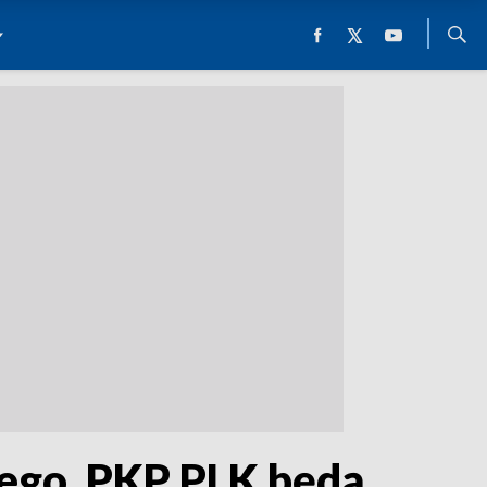
ego. PKP PLK będą