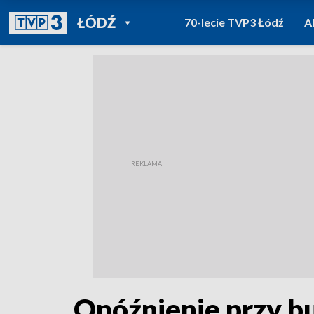
POWRÓT DO
ŁÓDŹ
70-lecie TVP3 Łódź
A
TVP REGIONY
Opóźnienie przy b