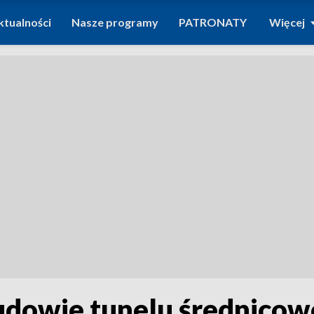
ktualności
Nasze programy
PATRONATY
Więcej
udowie tunelu średnicow