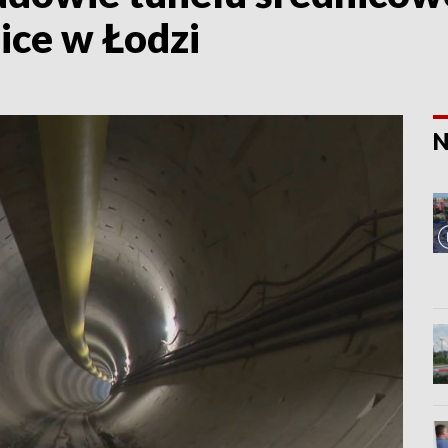
ice w Łodzi
N