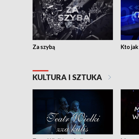
Za szybą
Kto jak 
KULTURA I SZTUKA