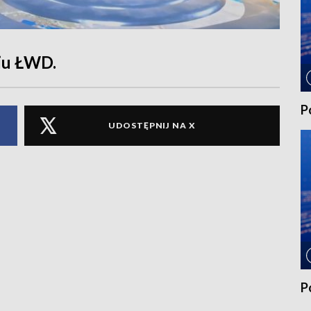
iu ŁWD.
P
UDOSTĘPNIJ NA X
P