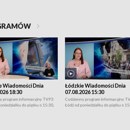
OGRAMÓW
e Wiadomości Dnia
Łódzkie Wiadomości Dnia
026 18:30
07.08.2026 15:30
y program informacyjny TVP3
Codzienny program informacyjny T
oniedziałku do piątku o 15:30,
Łódź od poniedziałku do piątku o 15
:30 i 21:30. W weekendy o
16:30, 18:30 i 21:30. W weekendy o
1:30.
18:30 i 21:30.