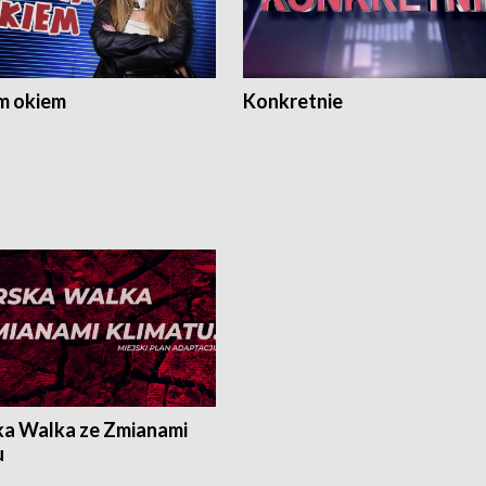
m okiem
Konkretnie
ka Walka ze Zmianami
u