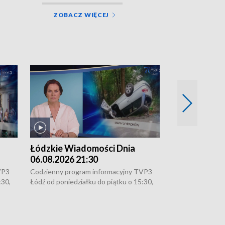
ZOBACZ WIĘCEJ
Łódzkie Wiadomości Dnia
Łódzkie Wia
06.08.2026 21:30
06.08.2026 1
VP3
Codzienny program informacyjny TVP3
Codzienny progr
:30,
Łódź od poniedziałku do piątku o 15:30,
Łódź od poniedzi
16:30, 18:30 i 21:30. W weekendy o
16:30, 18:30 i 2
18:30 i 21:30.
18:30 i 21:30.