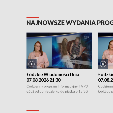
NAJNOWSZE WYDANIA PR
Łódzkie Wiadomości Dnia
Łódzki
07.08.2026 21:30
07.08.2
Codzienny program informacyjny TVP3
Codzienn
Łódź od poniedziałku do piątku o 15:30,
Łódź od p
16:30, 18:30 i 21:30. W weekendy o
16:30, 18
18:30 i 21:30.
18:30 i 2