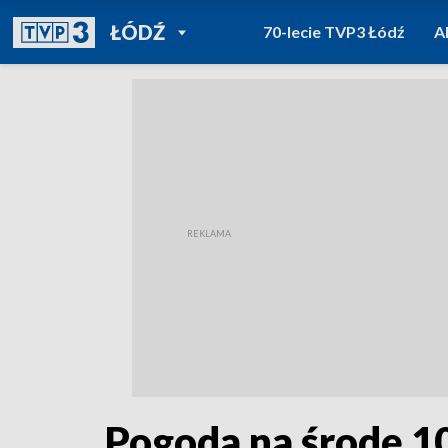
POWRÓT DO
ŁÓDŹ
70-lecie TVP3 Łódź
A
TVP REGIONY
Pogoda na środę 1