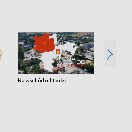
Na wschód od Łodzi
Zimowe szal
Polski