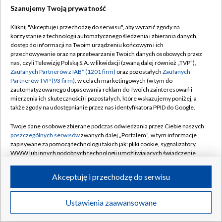
Szanujemy Twoją prywatność
Kliknij "Akceptuję i przechodzę do serwisu", aby wyrazić zgody na
korzystanie z technologii automatycznego śledzenia i zbierania danych,
dostęp do informacji na Twoim urządzeniu końcowym i ich
przechowywanie oraz na przetwarzanie Twoich danych osobowych przez
nas, czyli Telewizję Polską S.A. w likwidacji (zwaną dalej również „TVP”),
Zaufanych Partnerów z IAB* (1201 firm)
oraz pozostałych
Zaufanych
Partnerów TVP (93 firm)
, w celach marketingowych (w tym do
zautomatyzowanego dopasowania reklam do Twoich zainteresowań i
mierzenia ich skuteczności) i pozostałych, które wskazujemy poniżej, a
także zgody na udostępnianie przez nas identyfikatora PPID do Google.
Twoje dane osobowe zbierane podczas odwiedzania przez Ciebie naszych
poszczególnych serwisów
zwanych dalej „Portalem”, w tym informacje
zapisywane za pomocą technologii takich jak: pliki cookie, sygnalizatory
WWW lub innych podobnych technologii umożliwiających świadczenie
dopasowanych i bezpiecznych usług, personalizację treści oraz reklam,
udostępnianie funkcji mediów społecznościowych oraz analizowanie
Akceptuję i przechodzę do serwisu
ruchu w Internecie.
Twoje dane osobowe zbierane podczas odwiedzania przez Ciebie
Ustawienia zaawansowane
poszczególnych serwisów
na Portalu, takie jak adresy IP, identyfikatory
Twoich urządzeń końcowych i identyfikatory plików cookie, informacje o