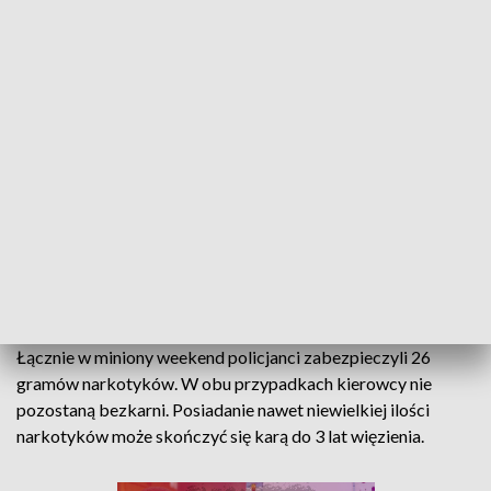
Natomiast pasażer miał przy sobie 9 gramów amfetaminy i 2
gramy marihuany.
ZOBACZ TEŻ: NARKOTYKI W SKARPECIE.
POLICJA ZATRZYMAŁA DWÓCH
MĘŻCZYZN
5 kwietnia 2024 dzielnicowi z Piątku podczas kontroli opla
znaleźli przy kierowcy 15 gramów marihuany.
Łącznie w miniony weekend policjanci zabezpieczyli 26
gramów narkotyków. W obu przypadkach kierowcy nie
pozostaną bezkarni. Posiadanie nawet niewielkiej ilości
narkotyków może skończyć się karą do 3 lat więzienia.