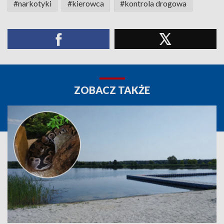
#narkotyki
#kierowca
#kontrola drogowa
ZOBACZ TAKŻE