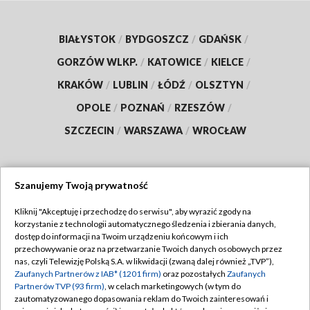
BIAŁYSTOK
/
BYDGOSZCZ
/
GDAŃSK
/
GORZÓW WLKP.
/
KATOWICE
/
KIELCE
/
KRAKÓW
/
LUBLIN
/
ŁÓDŹ
/
OLSZTYN
/
OPOLE
/
POZNAŃ
/
RZESZÓW
/
SZCZECIN
/
WARSZAWA
/
WROCŁAW
Szanujemy Twoją prywatność
Dołącz do nas:
Kliknij "Akceptuję i przechodzę do serwisu", aby wyrazić zgody na
korzystanie z technologii automatycznego śledzenia i zbierania danych,
TVP
dostęp do informacji na Twoim urządzeniu końcowym i ich
Abonament TVP
przechowywanie oraz na przetwarzanie Twoich danych osobowych przez
Regulamin TVP
nas, czyli Telewizję Polską S.A. w likwidacji (zwaną dalej również „TVP”),
Emisja w TVP
Zaufanych Partnerów z IAB* (1201 firm)
oraz pozostałych
Zaufanych
Polityka prywatności
Partnerów TVP (93 firm)
, w celach marketingowych (w tym do
Centrum informacji TVP
Moje zgody
zautomatyzowanego dopasowania reklam do Twoich zainteresowań i