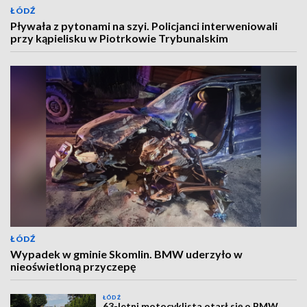
ŁÓDŹ
Pływała z pytonami na szyi. Policjanci interweniowali
przy kąpielisku w Piotrkowie Trybunalskim
ŁÓDŹ
Wypadek w gminie Skomlin. BMW uderzyło w
nieoświetloną przyczepę
ŁÓDŹ
63-letni motocyklista otarł się o BMW.