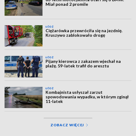
Miał ponad 2 promile
ŁÓDŹ
Ciężarówka przewróciła się na jezdnię.
Kruszywo zablokowało drogę
ŁÓDŹ
Pijany kierowca z zakazem wjechał na
plażę. 59-latek trafił do aresztu
ŁÓDŹ
Kombajnista usłyszał zarzut
spowodowania wypadku, w którym zginął
11-latek
ZOBACZ WIĘCEJ