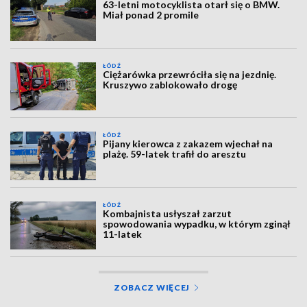
63-letni motocyklista otarł się o BMW.
Miał ponad 2 promile
ŁÓDŹ
Ciężarówka przewróciła się na jezdnię.
Kruszywo zablokowało drogę
ŁÓDŹ
Pijany kierowca z zakazem wjechał na
plażę. 59-latek trafił do aresztu
ŁÓDŹ
Kombajnista usłyszał zarzut
spowodowania wypadku, w którym zginął
11-latek
ZOBACZ WIĘCEJ