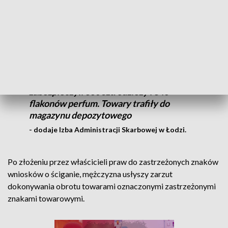
Jakość, sposób wykonania odzieży oraz
pojemność flakonów perfum, zwykle
niewystępująca w legalnym obrocie
wskazywały, że towary mogą być
oznaczone podrobionymi znakami
towarowymi. Na tej podstawie
funkcjonariusze celno-skarbowi
zabezpieczyli 360 szt. odzieży i 340
flakonów perfum. Towary trafiły do
magazynu depozytowego
- dodaje Izba Administracji Skarbowej w Łodzi.
Po złożeniu przez właścicieli praw do zastrzeżonych znaków
wniosków o ściganie, mężczyzna usłyszy zarzut
dokonywania obrotu towarami oznaczonymi zastrzeżonymi
znakami towarowymi.