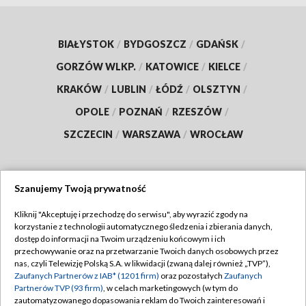
BIAŁYSTOK
/
BYDGOSZCZ
/
GDAŃSK
/
GORZÓW WLKP.
/
KATOWICE
/
KIELCE
/
KRAKÓW
/
LUBLIN
/
ŁÓDŹ
/
OLSZTYN
/
OPOLE
/
POZNAŃ
/
RZESZÓW
/
SZCZECIN
/
WARSZAWA
/
WROCŁAW
Szanujemy Twoją prywatność
Dołącz do nas:
Kliknij "Akceptuję i przechodzę do serwisu", aby wyrazić zgody na
korzystanie z technologii automatycznego śledzenia i zbierania danych,
TVP
dostęp do informacji na Twoim urządzeniu końcowym i ich
Abonament TVP
przechowywanie oraz na przetwarzanie Twoich danych osobowych przez
Regulamin TVP
nas, czyli Telewizję Polską S.A. w likwidacji (zwaną dalej również „TVP”),
Emisja w TVP
Zaufanych Partnerów z IAB* (1201 firm)
oraz pozostałych
Zaufanych
Polityka prywatności
Partnerów TVP (93 firm)
, w celach marketingowych (w tym do
Centrum informacji TVP
Moje zgody
zautomatyzowanego dopasowania reklam do Twoich zainteresowań i