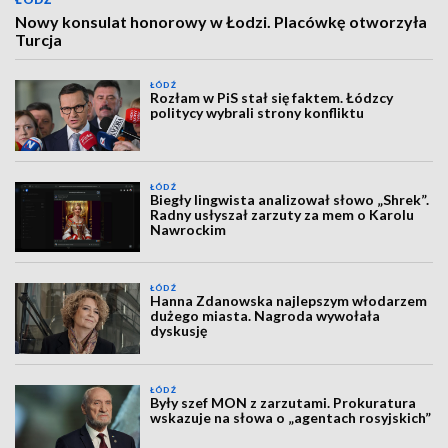
Nowy konsulat honorowy w Łodzi. Placówkę otworzyła
Turcja
ŁÓDŹ
Rozłam w PiS stał się faktem. Łódzcy
politycy wybrali strony konfliktu
ŁÓDŹ
Biegły lingwista analizował słowo „Shrek”.
Radny usłyszał zarzuty za mem o Karolu
Nawrockim
ŁÓDŹ
Hanna Zdanowska najlepszym włodarzem
dużego miasta. Nagroda wywołała
dyskusję
ŁÓDŹ
Były szef MON z zarzutami. Prokuratura
wskazuje na słowa o „agentach rosyjskich”