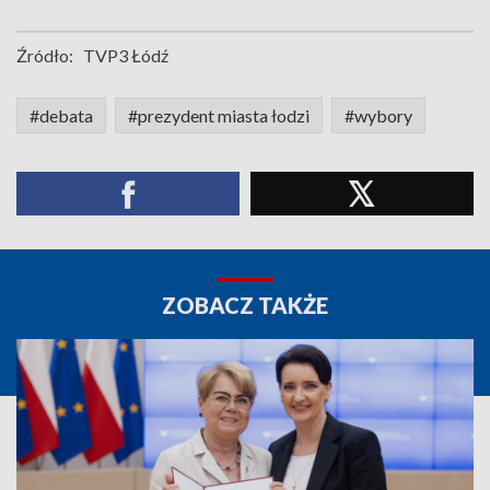
Źródło:
TVP3 Łódź
#debata
#prezydent miasta łodzi
#wybory
ZOBACZ TAKŻE