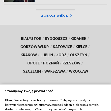
ZOBACZ WIĘCEJ
BIAŁYSTOK
/
BYDGOSZCZ
/
GDAŃSK
/
GORZÓW WLKP.
/
KATOWICE
/
KIELCE
/
KRAKÓW
/
LUBLIN
/
ŁÓDŹ
/
OLSZTYN
/
OPOLE
/
POZNAŃ
/
RZESZÓW
/
SZCZECIN
/
WARSZAWA
/
WROCŁAW
Szanujemy Twoją prywatność
Dołącz do nas:
Kliknij "Akceptuję i przechodzę do serwisu", aby wyrazić zgody na
korzystanie z technologii automatycznego śledzenia i zbierania danych,
TVP
dostęp do informacji na Twoim urządzeniu końcowym i ich