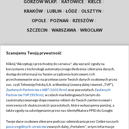
GORZÓW WLKP.
/
KATOWICE
/
KIELCE
/
KRAKÓW
/
LUBLIN
/
ŁÓDŹ
/
OLSZTYN
/
OPOLE
/
POZNAŃ
/
RZESZÓW
/
SZCZECIN
/
WARSZAWA
/
WROCŁAW
Szanujemy Twoją prywatność
Dołącz do nas:
Kliknij "Akceptuję i przechodzę do serwisu", aby wyrazić zgody na
korzystanie z technologii automatycznego śledzenia i zbierania danych,
TVP
dostęp do informacji na Twoim urządzeniu końcowym i ich
Abonament TVP
przechowywanie oraz na przetwarzanie Twoich danych osobowych przez
Regulamin TVP
nas, czyli Telewizję Polską S.A. w likwidacji (zwaną dalej również „TVP”),
Emisja w TVP
Zaufanych Partnerów z IAB* (1201 firm)
oraz pozostałych
Zaufanych
Polityka prywatności
Partnerów TVP (93 firm)
, w celach marketingowych (w tym do
Centrum informacji TVP
Moje zgody
zautomatyzowanego dopasowania reklam do Twoich zainteresowań i
mierzenia ich skuteczności) i pozostałych, które wskazujemy poniżej, a
Naziemna Telewizja Cyfrowa
Pomoc
także zgody na udostępnianie przez nas identyfikatora PPID do Google.
Sklep TVP
Biuro reklamy
Twoje dane osobowe zbierane podczas odwiedzania przez Ciebie naszych
Rada Programowa
poszczególnych serwisów
zwanych dalej „Portalem”, w tym informacje
Kontakt