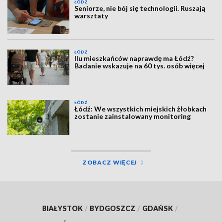
ŁÓDŹ
Seniorze, nie bój się technologii. Ruszają
warsztaty
ŁÓDŹ
Ilu mieszkańców naprawdę ma Łódź?
Badanie wskazuje na 60 tys. osób więcej
ŁÓDŹ
Łódź: We wszystkich miejskich żłobkach
zostanie zainstalowany monitoring
ZOBACZ WIĘCEJ
BIAŁYSTOK
/
BYDGOSZCZ
/
GDAŃSK
/