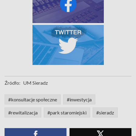
Źródło:
UM Sieradz
#konsultacje społeczne
#inwestycja
#rewitalizacja
#park staromiejski
#sieradz