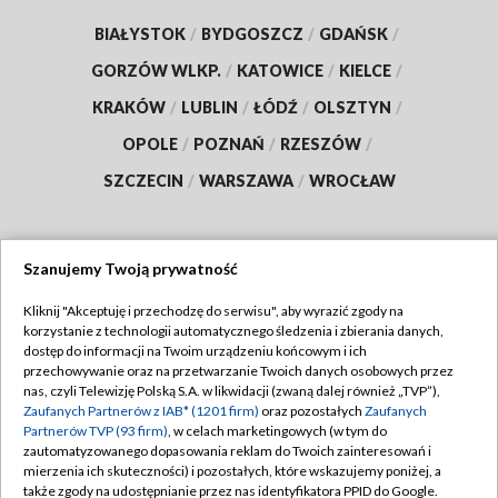
BIAŁYSTOK
/
BYDGOSZCZ
/
GDAŃSK
/
GORZÓW WLKP.
/
KATOWICE
/
KIELCE
/
KRAKÓW
/
LUBLIN
/
ŁÓDŹ
/
OLSZTYN
/
OPOLE
/
POZNAŃ
/
RZESZÓW
/
SZCZECIN
/
WARSZAWA
/
WROCŁAW
Szanujemy Twoją prywatność
Dołącz do nas:
Kliknij "Akceptuję i przechodzę do serwisu", aby wyrazić zgody na
korzystanie z technologii automatycznego śledzenia i zbierania danych,
TVP
dostęp do informacji na Twoim urządzeniu końcowym i ich
Abonament TVP
przechowywanie oraz na przetwarzanie Twoich danych osobowych przez
Regulamin TVP
nas, czyli Telewizję Polską S.A. w likwidacji (zwaną dalej również „TVP”),
Emisja w TVP
Polityka prywatności
Zaufanych Partnerów z IAB* (1201 firm)
oraz pozostałych
Zaufanych
Partnerów TVP (93 firm)
, w celach marketingowych (w tym do
Centrum informacji TVP
Moje zgody
zautomatyzowanego dopasowania reklam do Twoich zainteresowań i
mierzenia ich skuteczności) i pozostałych, które wskazujemy poniżej, a
Naziemna Telewizja Cyfrowa
Pomoc
także zgody na udostępnianie przez nas identyfikatora PPID do Google.