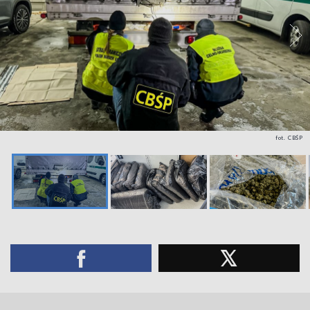
fot. CBŚP