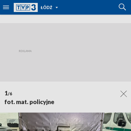
POWRÓT
ŁÓDŹ
DO
TVP
REGIONY
1
/6
fot. mat. policyjne