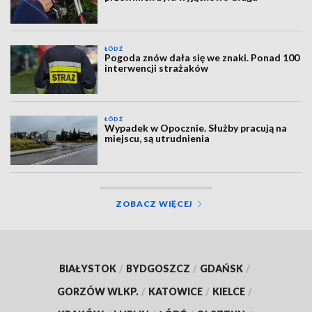
ŁÓDŹ
Pogoda znów dała się we znaki. Ponad 100
interwencji strażaków
ŁÓDŹ
Wypadek w Opocznie. Służby pracują na
miejscu, są utrudnienia
ZOBACZ WIĘCEJ
BIAŁYSTOK
/
BYDGOSZCZ
/
GDAŃSK
/
GORZÓW WLKP.
/
KATOWICE
/
KIELCE
/