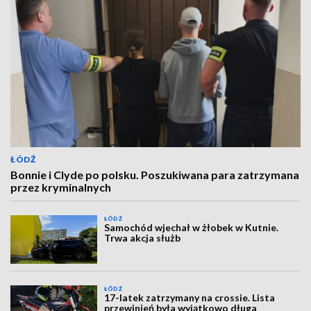
ŁÓDŹ
Bonnie i Clyde po polsku. Poszukiwana para zatrzymana
przez kryminalnych
ŁÓDŹ
Samochód wjechał w żłobek w Kutnie.
Trwa akcja służb
ŁÓDŹ
17-latek zatrzymany na crossie. Lista
przewinień była wyjątkowo długa