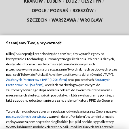
KRAKÓW
/
LUBLIN
/
ŁÓDŹ
/
OLSZTYN
/
OPOLE
/
POZNAŃ
/
RZESZÓW
/
SZCZECIN
/
WARSZAWA
/
WROCŁAW
Szanujemy Twoją prywatność
Dołącz do nas:
Kliknij "Akceptuję i przechodzę do serwisu", aby wyrazić zgody na
korzystanie z technologii automatycznego śledzenia i zbierania danych,
TVP
dostęp do informacji na Twoim urządzeniu końcowym i ich
Abonament TVP
przechowywanie oraz na przetwarzanie Twoich danych osobowych przez
Regulamin TVP
nas, czyli Telewizję Polską S.A. w likwidacji (zwaną dalej również „TVP”),
Emisja w TVP
Polityka prywatności
Zaufanych Partnerów z IAB* (1201 firm)
oraz pozostałych
Zaufanych
Partnerów TVP (93 firm)
, w celach marketingowych (w tym do
Centrum informacji TVP
Moje zgody
zautomatyzowanego dopasowania reklam do Twoich zainteresowań i
mierzenia ich skuteczności) i pozostałych, które wskazujemy poniżej, a
Naziemna Telewizja Cyfrowa
Pomoc
także zgody na udostępnianie przez nas identyfikatora PPID do Google.
Sklep TVP
Biuro reklamy
Twoje dane osobowe zbierane podczas odwiedzania przez Ciebie naszych
Rada Programowa
Kontakt
poszczególnych serwisów
zwanych dalej „Portalem”, w tym informacje
zapisywane za pomocą technologii takich jak: pliki cookie, sygnalizatory
System NOS
WWW lub innych podobnych technologii umożliwiających świadczenie