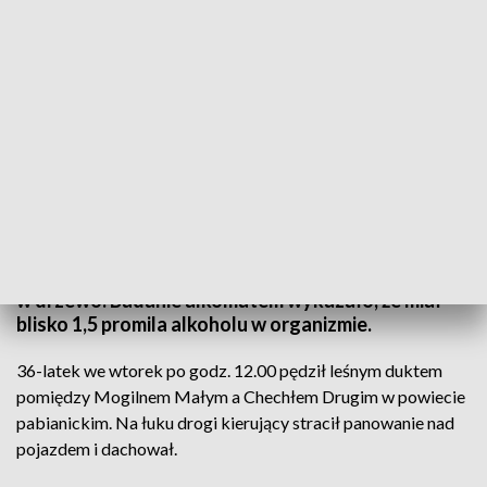
fot. straż pożarna
36-letni kierujący pojazdem marki VW Transporter
na łuku drogi stracił panowanie nad autem i uderzył
w drzewo. Badanie alkomatem wykazało, że miał
blisko 1,5 promila alkoholu w organizmie.
36-latek we wtorek po godz. 12.00 pędził leśnym duktem
pomiędzy Mogilnem Małym a Chechłem Drugim w powiecie
pabianickim. Na łuku drogi kierujący stracił panowanie nad
pojazdem i dachował.