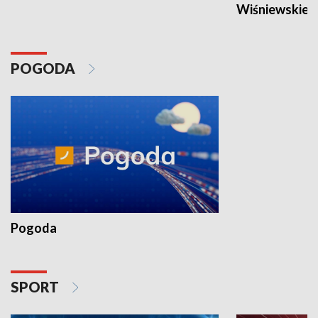
Wiśniewskieg
POGODA
Pogoda
SPORT