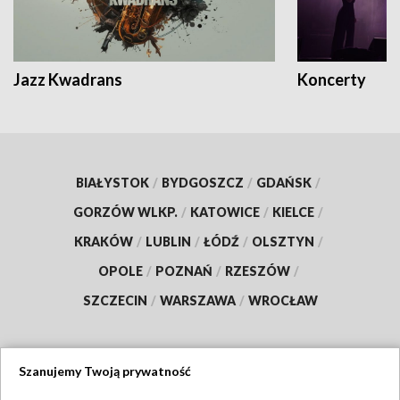
Jazz Kwadrans
Koncerty
BIAŁYSTOK
/
BYDGOSZCZ
/
GDAŃSK
/
GORZÓW WLKP.
/
KATOWICE
/
KIELCE
/
KRAKÓW
/
LUBLIN
/
ŁÓDŹ
/
OLSZTYN
/
OPOLE
/
POZNAŃ
/
RZESZÓW
/
SZCZECIN
/
WARSZAWA
/
WROCŁAW
Szanujemy Twoją prywatność
Dołącz do nas: