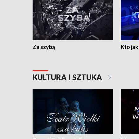
Za szybą
Kto jak 
KULTURA I SZTUKA