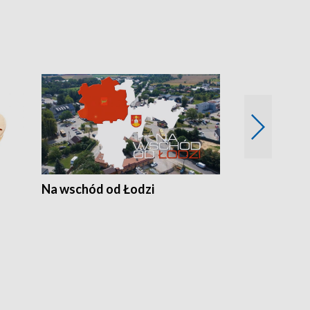
Na wschód od Łodzi
Zimowe szal
Polski