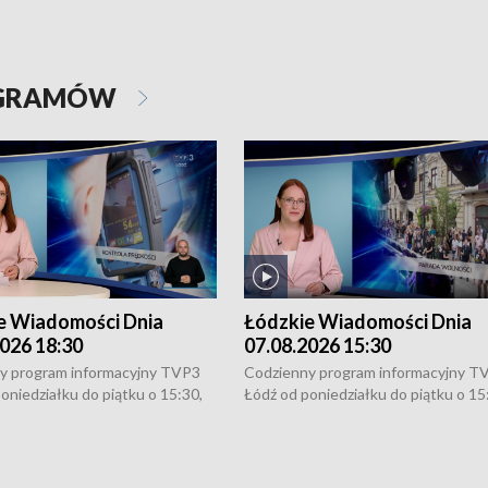
OGRAMÓW
e Wiadomości Dnia
Łódzkie Wiadomości Dnia
026 18:30
07.08.2026 15:30
y program informacyjny TVP3
Codzienny program informacyjny T
oniedziałku do piątku o 15:30,
Łódź od poniedziałku do piątku o 15
:30 i 21:30. W weekendy o
16:30, 18:30 i 21:30. W weekendy o
1:30.
18:30 i 21:30.