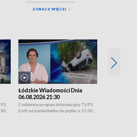
ZOBACZ WIĘCEJ
Łódzkie Wiadomości Dnia
Łódzkie Wia
06.08.2026 21:30
06.08.2026 1
VP3
Codzienny program informacyjny TVP3
Codzienny progr
:30,
Łódź od poniedziałku do piątku o 15:30,
Łódź od poniedzi
16:30, 18:30 i 21:30. W weekendy o
16:30, 18:30 i 2
18:30 i 21:30.
18:30 i 21:30.