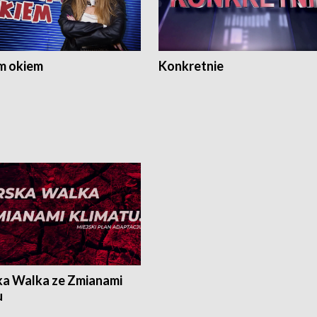
m okiem
Konkretnie
ka Walka ze Zmianami
u