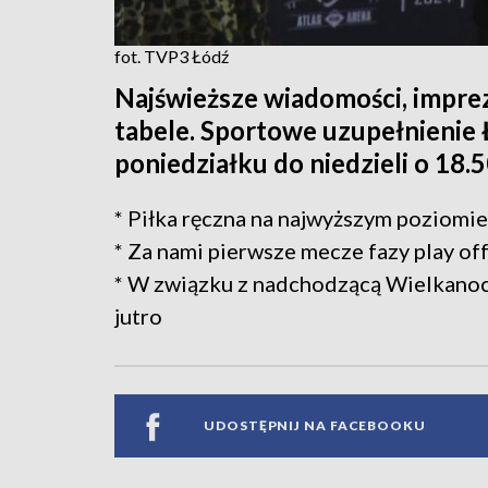
fot. TVP3 Łódź
Najświeższe wiadomości, imprez
tabele. Sportowe uzupełnienie
poniedziałku do niedzieli o 18.5
* Piłka ręczna na najwyższym poziomi
* Za nami pierwsze mecze fazy play of
* W związku z nadchodzącą Wielkanocą
jutro
UDOSTĘPNIJ NA FACEBOOKU