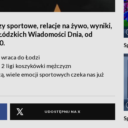
y sportowe, relacje na żywo, wyniki,
 Łódzkich Wiadomości Dnia, od
0.
S
e wraca do Łodzi
f 2 ligi koszykówki mężczyzn
, wiele emocji sportowych czeka nas już
UDOSTĘPNIJ NA X
S