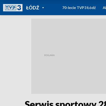
POWRÓT DO
ŁÓDŹ
70-lecie TVP3 Łódź
A
TVP REGIONY
Serwis sportowy 2