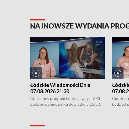
NAJNOWSZE WYDANIA PR
Łódzkie Wiadomości Dnia
Łódzki
07.08.2026 21:30
07.08.2
Codzienny program informacyjny TVP3
Codzienn
Łódź od poniedziałku do piątku o 15:30,
Łódź od p
16:30, 18:30 i 21:30. W weekendy o
16:30, 18
18:30 i 21:30.
18:30 i 2