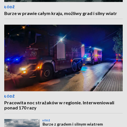
ŁÓDŹ
Burze w prawie całym kraju, możliwy grad i silny wiatr
ŁÓDŹ
Pracowita noc strażaków w regionie. Interweniowali
ponad 170 razy
ŁÓDŹ
Burze z gradem i silnym wiatrem