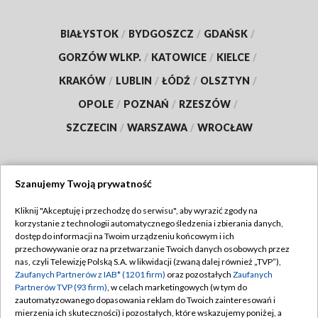
BIAŁYSTOK
/
BYDGOSZCZ
/
GDAŃSK
/
GORZÓW WLKP.
/
KATOWICE
/
KIELCE
/
KRAKÓW
/
LUBLIN
/
ŁÓDŹ
/
OLSZTYN
/
OPOLE
/
POZNAŃ
/
RZESZÓW
/
SZCZECIN
/
WARSZAWA
/
WROCŁAW
Szanujemy Twoją prywatność
Dołącz do nas:
Kliknij "Akceptuję i przechodzę do serwisu", aby wyrazić zgody na
korzystanie z technologii automatycznego śledzenia i zbierania danych,
TVP
dostęp do informacji na Twoim urządzeniu końcowym i ich
Abonament TVP
przechowywanie oraz na przetwarzanie Twoich danych osobowych przez
Regulamin TVP
nas, czyli Telewizję Polską S.A. w likwidacji (zwaną dalej również „TVP”),
Emisja w TVP
Zaufanych Partnerów z IAB* (1201 firm)
oraz pozostałych
Zaufanych
Polityka prywatności
Partnerów TVP (93 firm)
, w celach marketingowych (w tym do
Centrum informacji TVP
Moje zgody
zautomatyzowanego dopasowania reklam do Twoich zainteresowań i
mierzenia ich skuteczności) i pozostałych, które wskazujemy poniżej, a
Naziemna Telewizja Cyfrowa