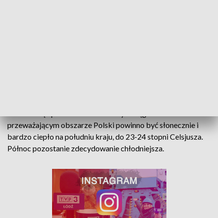
spodziewane są w rejonach podgórskich Sudetów, do 65
km/h. Podobnie w podgórskich rejonach Karpat.
Po przejściowym załamaniu pogody, które przeciągnie
się do piątku, gdy jeszcze będzie pochmurnie i może
popadać deszcz, sobota powinna być już słoneczna w
całym kraju z temperaturą na południu nawet do 25
stopni Celsjusza
. Północ kraju będzie chłodniejsza,
szczególnie nad morzem. Tam zaledwie 10 stopni Celsjusza.
W niedzielę i poniedziałek w dalszym ciągu na
przeważającym obszarze Polski powinno być słonecznie i
bardzo ciepło na południu kraju, do 23-24 stopni Celsjusza.
Północ pozostanie zdecydowanie chłodniejsza.