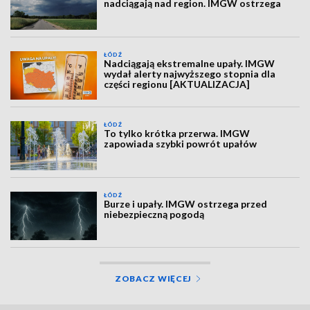
nadciągają nad region. IMGW ostrzega
ŁÓDŹ
Nadciągają ekstremalne upały. IMGW
wydał alerty najwyższego stopnia dla
części regionu [AKTUALIZACJA]
ŁÓDŹ
To tylko krótka przerwa. IMGW
zapowiada szybki powrót upałów
ŁÓDŹ
Burze i upały. IMGW ostrzega przed
niebezpieczną pogodą
ZOBACZ WIĘCEJ