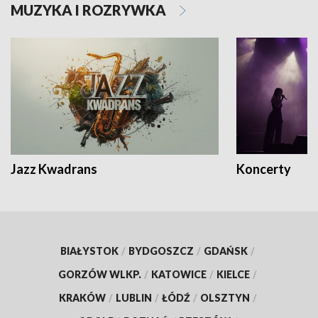
MUZYKA I ROZRYWKA
Jazz Kwadrans
Koncerty
BIAŁYSTOK
/
BYDGOSZCZ
/
GDAŃSK
/
GORZÓW WLKP.
/
KATOWICE
/
KIELCE
/
KRAKÓW
/
LUBLIN
/
ŁÓDŹ
/
OLSZTYN
/