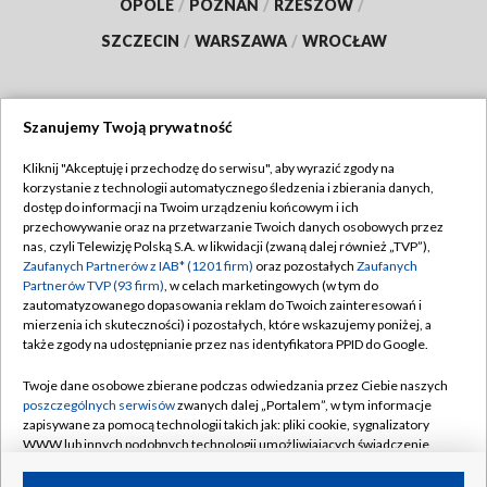
OPOLE
/
POZNAŃ
/
RZESZÓW
/
SZCZECIN
/
WARSZAWA
/
WROCŁAW
Szanujemy Twoją prywatność
Dołącz do nas:
Kliknij "Akceptuję i przechodzę do serwisu", aby wyrazić zgody na
korzystanie z technologii automatycznego śledzenia i zbierania danych,
TVP
dostęp do informacji na Twoim urządzeniu końcowym i ich
Abonament TVP
przechowywanie oraz na przetwarzanie Twoich danych osobowych przez
Regulamin TVP
nas, czyli Telewizję Polską S.A. w likwidacji (zwaną dalej również „TVP”),
Emisja w TVP
Zaufanych Partnerów z IAB* (1201 firm)
oraz pozostałych
Zaufanych
Polityka prywatności
Partnerów TVP (93 firm)
, w celach marketingowych (w tym do
Centrum informacji TVP
Moje zgody
zautomatyzowanego dopasowania reklam do Twoich zainteresowań i
mierzenia ich skuteczności) i pozostałych, które wskazujemy poniżej, a
Naziemna Telewizja Cyfrowa
Pomoc
także zgody na udostępnianie przez nas identyfikatora PPID do Google.
Sklep TVP
Biuro reklamy
Twoje dane osobowe zbierane podczas odwiedzania przez Ciebie naszych
Rada Programowa
poszczególnych serwisów
zwanych dalej „Portalem”, w tym informacje
Kontakt
zapisywane za pomocą technologii takich jak: pliki cookie, sygnalizatory
System NOS
WWW lub innych podobnych technologii umożliwiających świadczenie
dopasowanych i bezpiecznych usług, personalizację treści oraz reklam,
Informacje o nadawcy
Kanały
udostępnianie funkcji mediów społecznościowych oraz analizowanie