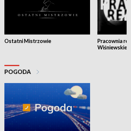
Ostatni Mistrzowie
Pracownia re
Wiśniewskieg
POGODA