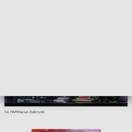
znaleziono ciała z licznymi ranami kłutymi 34-letniego
mężczyzny i 30-letniej kobiety.
W listopadzie 2023 roku rozpoczął się proces oskarżonego o
podwójne zabójstwo swoich bliskich znajomych w loftach.
fot. PAP/Marian Zubrzycki