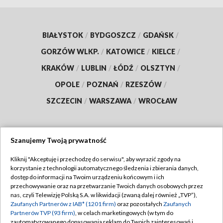
BIAŁYSTOK
/
BYDGOSZCZ
/
GDAŃSK
/
GORZÓW WLKP.
/
KATOWICE
/
KIELCE
/
KRAKÓW
/
LUBLIN
/
ŁÓDŹ
/
OLSZTYN
/
OPOLE
/
POZNAŃ
/
RZESZÓW
/
SZCZECIN
/
WARSZAWA
/
WROCŁAW
Szanujemy Twoją prywatność
Dołącz do nas:
Kliknij "Akceptuję i przechodzę do serwisu", aby wyrazić zgody na
korzystanie z technologii automatycznego śledzenia i zbierania danych,
TVP
dostęp do informacji na Twoim urządzeniu końcowym i ich
Abonament TVP
przechowywanie oraz na przetwarzanie Twoich danych osobowych przez
Regulamin TVP
nas, czyli Telewizję Polską S.A. w likwidacji (zwaną dalej również „TVP”),
Emisja w TVP
Zaufanych Partnerów z IAB* (1201 firm)
oraz pozostałych
Zaufanych
Polityka prywatności
Partnerów TVP (93 firm)
, w celach marketingowych (w tym do
Centrum informacji TVP
Moje zgody
zautomatyzowanego dopasowania reklam do Twoich zainteresowań i