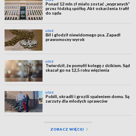
ŁÓDŹ
Ponad 12 mln zł miało zostać „wypranych”
przez łódzką spółkę. Akt oskarżenia trafił
do sądu
ŁÓDŹ
Bił i głodził niewidomego psa. Zapadł
prawomocny wyrok
ŁÓDŹ
Twierdził, że pomylił kolegę z dzikiem. Sąd
skazał go na 12,5 roku więzienia
ŁÓDŹ
Pobili, okradli i grozili spaleniem domu. Są
zarzuty dla młodych sprawców
ZOBACZ WIĘCEJ