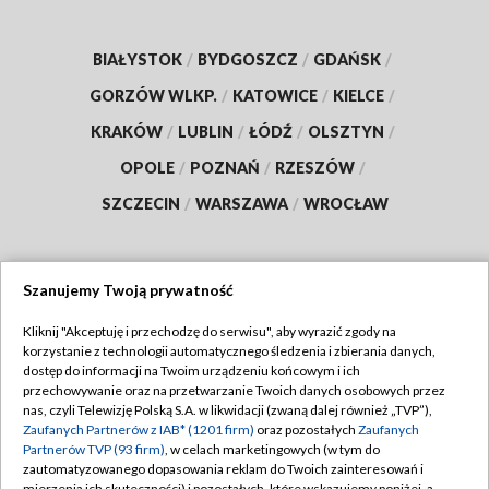
BIAŁYSTOK
/
BYDGOSZCZ
/
GDAŃSK
/
GORZÓW WLKP.
/
KATOWICE
/
KIELCE
/
KRAKÓW
/
LUBLIN
/
ŁÓDŹ
/
OLSZTYN
/
OPOLE
/
POZNAŃ
/
RZESZÓW
/
SZCZECIN
/
WARSZAWA
/
WROCŁAW
Szanujemy Twoją prywatność
Dołącz do nas:
Kliknij "Akceptuję i przechodzę do serwisu", aby wyrazić zgody na
korzystanie z technologii automatycznego śledzenia i zbierania danych,
TVP
dostęp do informacji na Twoim urządzeniu końcowym i ich
Abonament TVP
przechowywanie oraz na przetwarzanie Twoich danych osobowych przez
Regulamin TVP
nas, czyli Telewizję Polską S.A. w likwidacji (zwaną dalej również „TVP”),
Emisja w TVP
Polityka prywatności
Zaufanych Partnerów z IAB* (1201 firm)
oraz pozostałych
Zaufanych
Partnerów TVP (93 firm)
, w celach marketingowych (w tym do
Centrum informacji TVP
Moje zgody
zautomatyzowanego dopasowania reklam do Twoich zainteresowań i
mierzenia ich skuteczności) i pozostałych, które wskazujemy poniżej, a