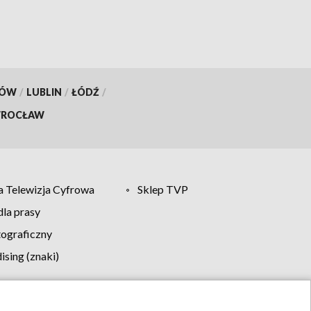
KÓW
/
LUBLIN
/
ŁÓDŹ
/
ROCŁAW
 Telewizja Cyfrowa
Sklep TVP
la prasy
tograficzny
sing (znaki)