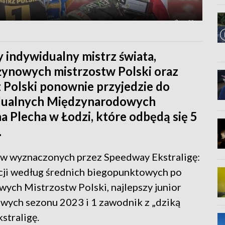
y indywidualny mistrz świata,
użynowych mistrzostw Polski oraz
 Polski ponownie przyjedzie do
widualnych Międzynarodowych
a Plecha w Łodzi, które odbędą się 5
.
w wyznaczonych przez Speedway Ekstraligę:
cji według średnich biegopunktowych po
ch Mistrzostw Polski, najlepszy junior
wych sezonu 2023 i 1 zawodnik z „dziką
straligę.