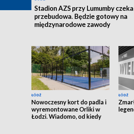
Stadion AZS przy Lumumby czeka
przebudowa. Będzie gotowy na
międzynarodowe zawody
ŁÓDŹ
ŁÓDŹ
Nowoczesny kort do padla i
Zmarł
wyremontowane Orliki w
lege
Łodzi. Wiadomo, od kiedy
będzie można z nich
korzystać