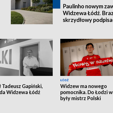
Paulinho nowym za
Widzewa Łódź. Brazy
skrzydłowy podpisa
2028 roku
ŁÓDŹ
 Tadeusz Gapiński,
Widzew ma nowego
nda Widzewa Łódź
pomocnika. Do Łodzi w
były mistrz Polski