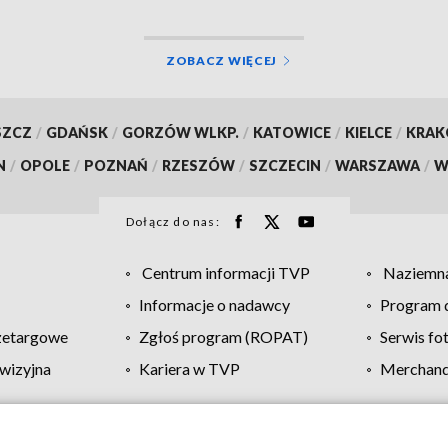
ZOBACZ WIĘCEJ
SZCZ
/
GDAŃSK
/
GORZÓW WLKP.
/
KATOWICE
/
KIELCE
/
KRA
N
/
OPOLE
/
POZNAŃ
/
RZESZÓW
/
SZCZECIN
/
WARSZAWA
/
W
Dołącz do nas:
Centrum informacji TVP
Naziemna
Informacje o nadawcy
Program d
zetargowe
Zgłoś program (ROPAT)
Serwis fo
wizyjna
Kariera w TVP
Merchandi