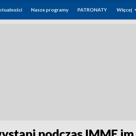
ktualności
Nasze programy
PATRONATY
Więcej
wystąpi podczas IMME im