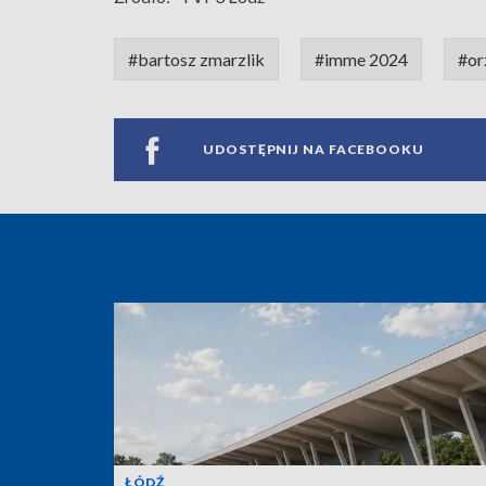
#bartosz zmarzlik
#imme 2024
#or
UDOSTĘPNIJ NA FACEBOOKU
ŁÓDŹ