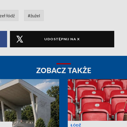
zeł łódź
#żużel
UDOSTĘPNIJ NA X
ZOBACZ TAKŻE
ŁÓDŹ