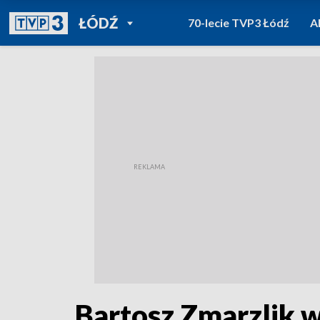
POWRÓT DO
ŁÓDŹ
70-lecie TVP3 Łódź
A
TVP REGIONY
Bartosz Zmarzlik 