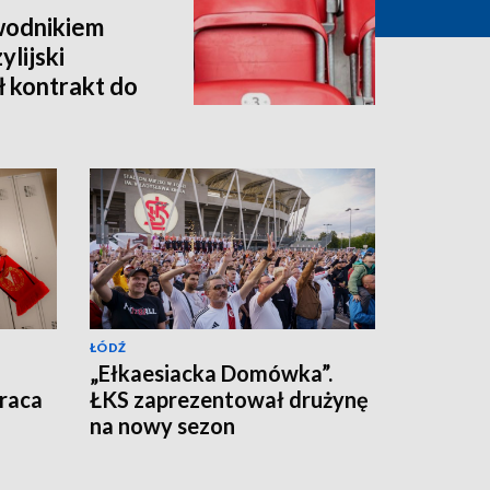
wodnikiem
lijski
ł kontrakt do
ŁÓDŹ
„Ełkaesiacka Domówka”.
raca
ŁKS zaprezentował drużynę
na nowy sezon