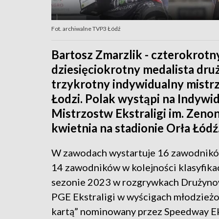
Fot. archiwalne TVP3 Łódź
Bartosz Zmarzlik - czterokrotn
dziesięciokrotny medalista dr
trzykrotny indywidualny mistrz
Łodzi. Polak wystąpi na Indy
Mistrzostw Ekstraligi im. Zenon
kwietnia na stadionie Orła Łódź
W zawodach wystartuje 16 zawodnikó
14 zawodników w kolejności klasyfika
sezonie 2023 w rozgrywkach Drużynowy
PGE Ekstraligi w wyścigach młodzieżo
kartą” nominowany przez Speedway Ek