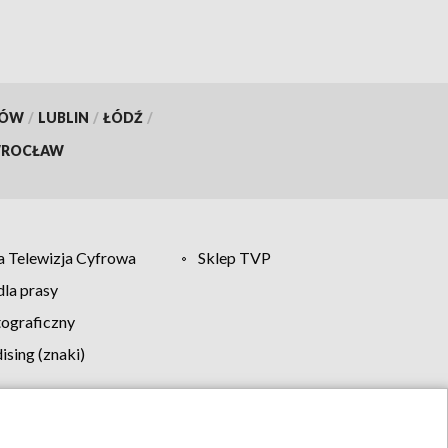
KÓW
/
LUBLIN
/
ŁÓDŹ
/
ROCŁAW
 Telewizja Cyfrowa
Sklep TVP
la prasy
tograficzny
sing (znaki)