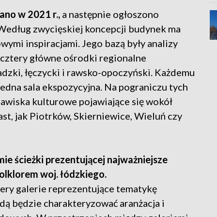
ano w 2021 r.,
a następnie ogłoszono
. Według zwycięskiej koncepcji budynek ma
wymi inspiracjami. Jego bazą były analizy
cztery główne ośrodki regionalne
adzki, łęczycki i rawsko-opoczyński. Każdemu
edna sala ekspozycyjna. Na pograniczu tych
awiska kulturowe pojawiające się wokół
st, jak Piotrków, Skierniewice, Wieluń czy
ie ścieżki prezentującej najważniejsze
folklorem woj. łódzkiego.
ery galerie reprezentujące tematykę
ą będzie charakteryzować aranżacja i