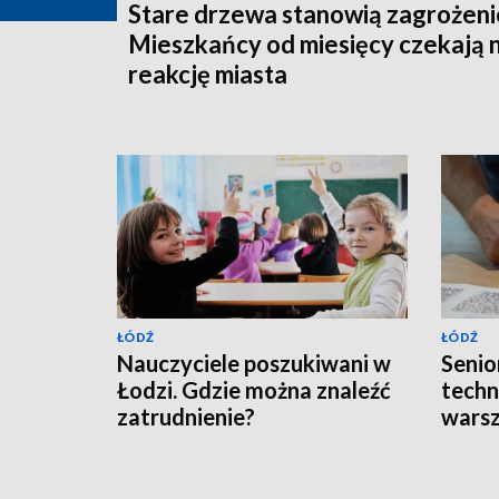
Stare drzewa stanowią zagrożeni
Mieszkańcy od miesięcy czekają 
reakcję miasta
ŁÓDŹ
ŁÓDŹ
Nauczyciele poszukiwani w
Senior
Łodzi. Gdzie można znaleźć
techn
zatrudnienie?
wars