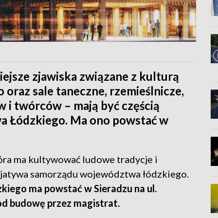
ejsze zjawiska związane z kulturą
oraz sale taneczne, rzemieślnicze,
w i twórców – mają być częścią
a Łódzkiego. Ma ono powstać w
tóra ma kultywować ludowe tradycje i
icjatywa samorządu województwa łódzkiego.
iego ma powstać w Sieradzu na ul.
od budowę przez magistrat.