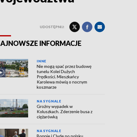
UDOSTĘPNIJ:
AJNOWSZE INFORMACJE
INNE
Nie mogą spać przez budowę
tunelu Kolei Dużych
Prędkości. Mieszkańcy
Karolewa mówią o nocnym
koszmarze
NA SYGNALE
Groźny wypadek w
Koluszkach. Zderzenie busa z
ciężarówką
NA SYGNALE
Bonnie i Clyde po polsku.