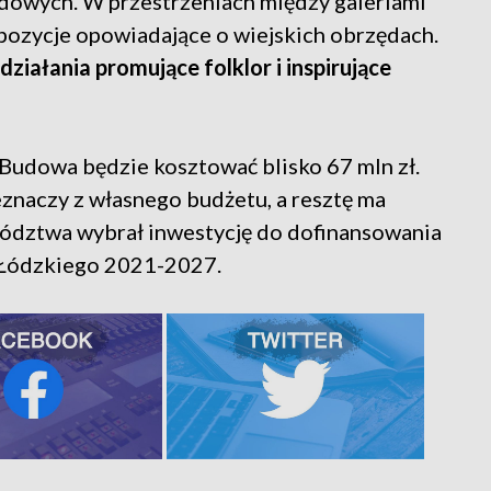
udowych. W przestrzeniach między galeriami
pozycje opowiadające o wiejskich obrzędach.
działania promujące folklor i inspirujące
Budowa będzie kosztować blisko 67 mln zł.
naczy z własnego budżetu, a resztę ma
wództwa wybrał inwestycję do dofinansowania
 Łódzkiego 2021-2027.