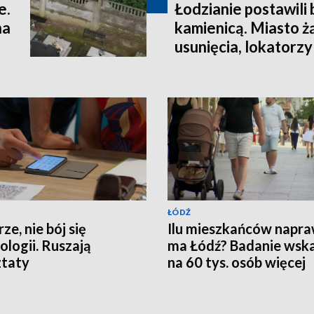
e.
Łodzianie postawili
na
kamienicą. Miasto ż
usunięcia, lokatorzy
ŁÓDŹ
ze, nie bój się
Ilu mieszkańców napr
ologii. Ruszają
ma Łódź? Badanie wsk
ztaty
na 60 tys. osób więcej