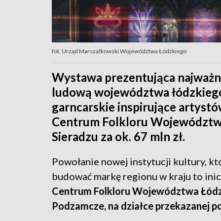
fot. Urząd Marszałkowski Województwa Łódzkiego
Wystawa prezentująca najważni
ludową województwa łódzkiego 
garncarskie inspirujące artystó
Centrum Folkloru Województw
Sieradzu za ok. 67 mln zł.
Powołanie nowej instytucji kultury, k
budować markę regionu w kraju to in
Centrum Folkloru Województwa Łódzk
Podzamcze, na działce przekazanej p