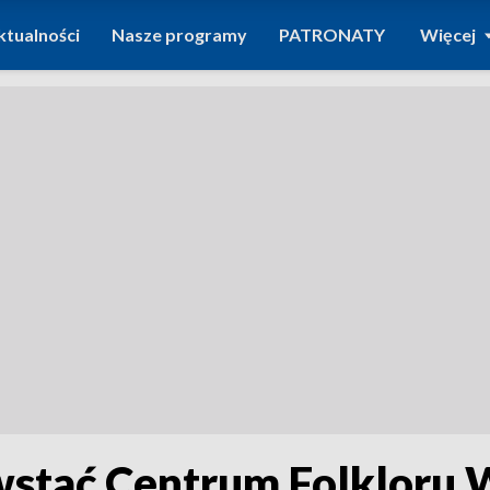
ktualności
Nasze programy
PATRONATY
Więcej
wstać Centrum Folkloru