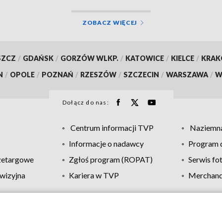
ZOBACZ WIĘCEJ
SZCZ
/
GDAŃSK
/
GORZÓW WLKP.
/
KATOWICE
/
KIELCE
/
KRA
N
/
OPOLE
/
POZNAŃ
/
RZESZÓW
/
SZCZECIN
/
WARSZAWA
/
W
Dołącz do nas:
Centrum informacji TVP
Naziemna
Informacje o nadawcy
Program d
zetargowe
Zgłoś program (ROPAT)
Serwis fo
wizyjna
Kariera w TVP
Merchandi