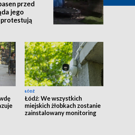
 basen przed
ąda jego
 protestują
ŁÓDŹ
awdę
Łódź: We wszystkich
azuje
miejskich żłobkach zostanie
zainstalowany monitoring