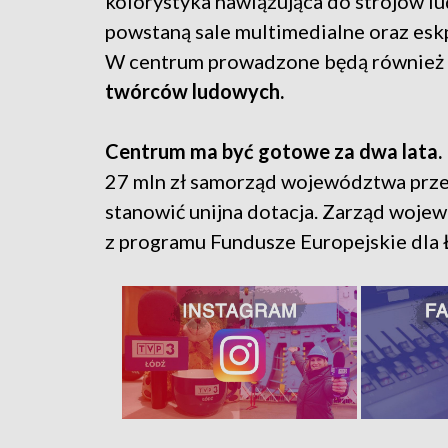
kolorystyka nawiązująca do strojów l
powstaną sale multimedialne oraz esk
W centrum prowadzone będą również
twórców ludowych.
Centrum ma być gotowe za dwa lata.
27 mln zł samorząd województwa przez
stanowić unijna dotacja. Zarząd woje
z programu Fundusze Europejskie dla