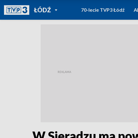
POWRÓT DO
ŁÓDŹ
70-lecie TVP3 Łódź
A
TVP REGIONY
W Sieradzu ma po