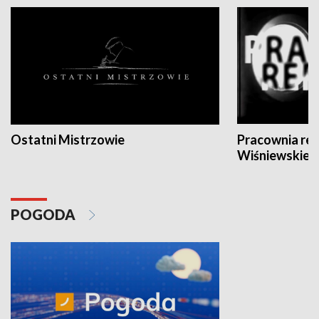
Ostatni Mistrzowie
Pracownia re
Wiśniewskieg
POGODA