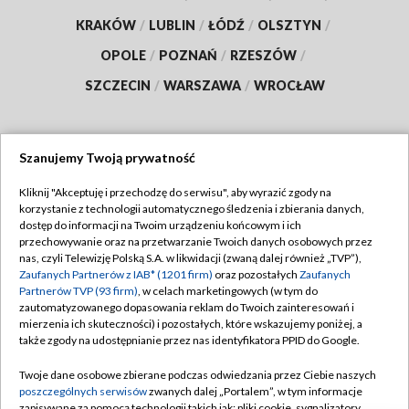
KRAKÓW
/
LUBLIN
/
ŁÓDŹ
/
OLSZTYN
/
OPOLE
/
POZNAŃ
/
RZESZÓW
/
SZCZECIN
/
WARSZAWA
/
WROCŁAW
Szanujemy Twoją prywatność
Dołącz do nas:
Kliknij "Akceptuję i przechodzę do serwisu", aby wyrazić zgody na
korzystanie z technologii automatycznego śledzenia i zbierania danych,
TVP
dostęp do informacji na Twoim urządzeniu końcowym i ich
Abonament TVP
przechowywanie oraz na przetwarzanie Twoich danych osobowych przez
Regulamin TVP
nas, czyli Telewizję Polską S.A. w likwidacji (zwaną dalej również „TVP”),
Emisja w TVP
Zaufanych Partnerów z IAB* (1201 firm)
oraz pozostałych
Zaufanych
Polityka prywatności
Partnerów TVP (93 firm)
, w celach marketingowych (w tym do
Centrum informacji TVP
Moje zgody
zautomatyzowanego dopasowania reklam do Twoich zainteresowań i
mierzenia ich skuteczności) i pozostałych, które wskazujemy poniżej, a
Naziemna Telewizja Cyfrowa
Pomoc
także zgody na udostępnianie przez nas identyfikatora PPID do Google.
Sklep TVP
Biuro reklamy
Twoje dane osobowe zbierane podczas odwiedzania przez Ciebie naszych
Rada Programowa
poszczególnych serwisów
zwanych dalej „Portalem”, w tym informacje
Kontakt
zapisywane za pomocą technologii takich jak: pliki cookie, sygnalizatory