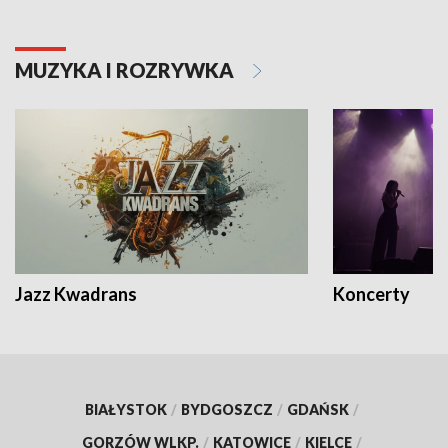
MUZYKA I ROZRYWKA
Jazz Kwadrans
Koncerty
BIAŁYSTOK
/
BYDGOSZCZ
/
GDAŃSK
/
GORZÓW WLKP.
/
KATOWICE
/
KIELCE
/