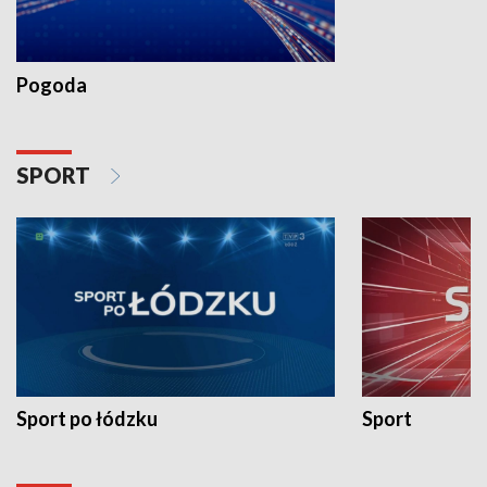
Pogoda
SPORT
Sport po łódzku
Sport