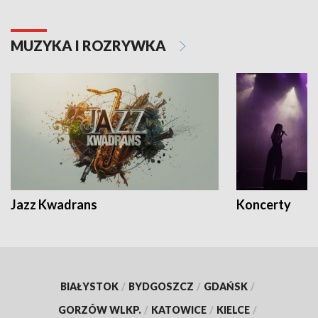
MUZYKA I ROZRYWKA
Jazz Kwadrans
Koncerty
BIAŁYSTOK
/
BYDGOSZCZ
/
GDAŃSK
/
GORZÓW WLKP.
/
KATOWICE
/
KIELCE
/