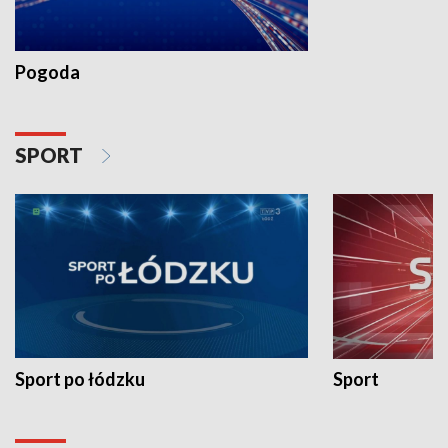
Pogoda
SPORT
Sport po łódzku
Sport