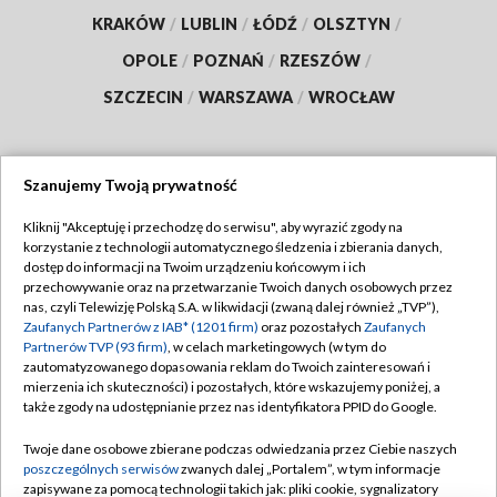
KRAKÓW
/
LUBLIN
/
ŁÓDŹ
/
OLSZTYN
/
OPOLE
/
POZNAŃ
/
RZESZÓW
/
SZCZECIN
/
WARSZAWA
/
WROCŁAW
Szanujemy Twoją prywatność
Dołącz do nas:
Kliknij "Akceptuję i przechodzę do serwisu", aby wyrazić zgody na
korzystanie z technologii automatycznego śledzenia i zbierania danych,
TVP
dostęp do informacji na Twoim urządzeniu końcowym i ich
Abonament TVP
przechowywanie oraz na przetwarzanie Twoich danych osobowych przez
Regulamin TVP
nas, czyli Telewizję Polską S.A. w likwidacji (zwaną dalej również „TVP”),
Emisja w TVP
Zaufanych Partnerów z IAB* (1201 firm)
oraz pozostałych
Zaufanych
Polityka prywatności
Partnerów TVP (93 firm)
, w celach marketingowych (w tym do
Centrum informacji TVP
Moje zgody
zautomatyzowanego dopasowania reklam do Twoich zainteresowań i
mierzenia ich skuteczności) i pozostałych, które wskazujemy poniżej, a
Naziemna Telewizja Cyfrowa
Pomoc
także zgody na udostępnianie przez nas identyfikatora PPID do Google.
Sklep TVP
Biuro reklamy
Twoje dane osobowe zbierane podczas odwiedzania przez Ciebie naszych
Rada Programowa
poszczególnych serwisów
zwanych dalej „Portalem”, w tym informacje
Kontakt
zapisywane za pomocą technologii takich jak: pliki cookie, sygnalizatory