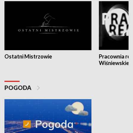
Ostatni Mistrzowie
Pracownia re
Wiśniewskieg
POGODA