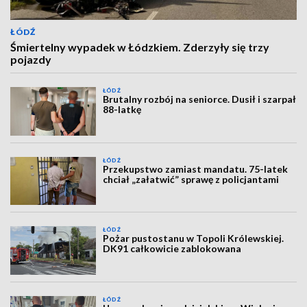
ŁÓDŹ
Śmiertelny wypadek w Łódzkiem. Zderzyły się trzy
pojazdy
ŁÓDŹ
Brutalny rozbój na seniorce. Dusił i szarpał
88-latkę
ŁÓDŹ
Przekupstwo zamiast mandatu. 75-latek
chciał „załatwić” sprawę z policjantami
ŁÓDŹ
Pożar pustostanu w Topoli Królewskiej.
DK91 całkowicie zablokowana
ŁÓDŹ