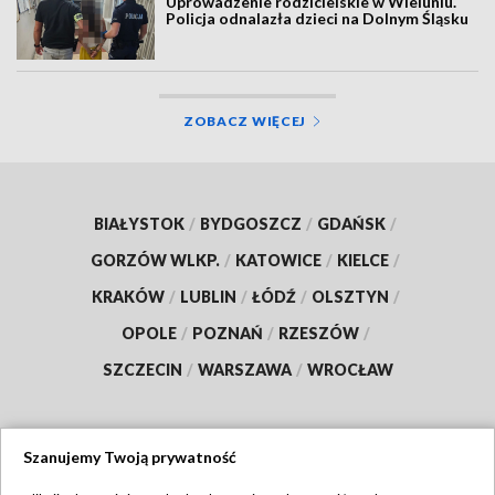
Uprowadzenie rodzicielskie w Wieluniu.
Policja odnalazła dzieci na Dolnym Śląsku
ZOBACZ WIĘCEJ
BIAŁYSTOK
/
BYDGOSZCZ
/
GDAŃSK
/
GORZÓW WLKP.
/
KATOWICE
/
KIELCE
/
KRAKÓW
/
LUBLIN
/
ŁÓDŹ
/
OLSZTYN
/
OPOLE
/
POZNAŃ
/
RZESZÓW
/
SZCZECIN
/
WARSZAWA
/
WROCŁAW
Szanujemy Twoją prywatność
Dołącz do nas: