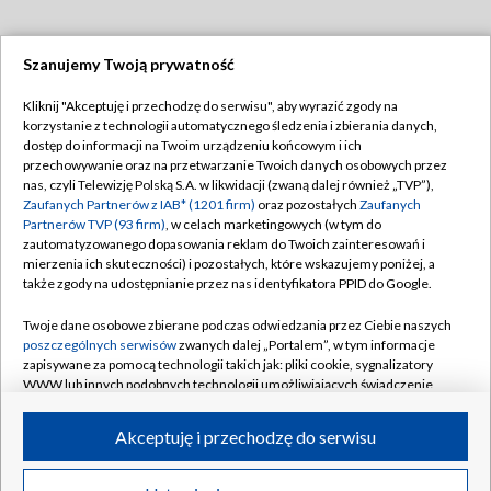
Szanujemy Twoją prywatność
Dołącz do nas:
Kliknij "Akceptuję i przechodzę do serwisu", aby wyrazić zgody na
korzystanie z technologii automatycznego śledzenia i zbierania danych,
TVP
dostęp do informacji na Twoim urządzeniu końcowym i ich
Abonament TVP
przechowywanie oraz na przetwarzanie Twoich danych osobowych przez
Regulamin TVP
nas, czyli Telewizję Polską S.A. w likwidacji (zwaną dalej również „TVP”),
Emisja w TVP
Polityka prywatności
Zaufanych Partnerów z IAB* (1201 firm)
oraz pozostałych
Zaufanych
Partnerów TVP (93 firm)
, w celach marketingowych (w tym do
Centrum informacji TVP
Moje zgody
zautomatyzowanego dopasowania reklam do Twoich zainteresowań i
mierzenia ich skuteczności) i pozostałych, które wskazujemy poniżej, a
Naziemna Telewizja Cyfrowa
Pomoc
także zgody na udostępnianie przez nas identyfikatora PPID do Google.
Sklep TVP
Biuro reklamy
Twoje dane osobowe zbierane podczas odwiedzania przez Ciebie naszych
Rada Programowa
Kontakt
poszczególnych serwisów
zwanych dalej „Portalem”, w tym informacje
zapisywane za pomocą technologii takich jak: pliki cookie, sygnalizatory
System NOS
WWW lub innych podobnych technologii umożliwiających świadczenie
dopasowanych i bezpiecznych usług, personalizację treści oraz reklam,
Informacje o nadawcy
Kanały
udostępnianie funkcji mediów społecznościowych oraz analizowanie
Akceptuję i przechodzę do serwisu
ruchu w Internecie.
Program dla prasy
©2026 Telewizja Polska S.A. w likwidacji
Biuro Reklamy
Twoje dane osobowe zbierane podczas odwiedzania przez Ciebie