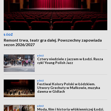
ŁÓDŹ
Remont trwa, teatr gra dalej. Powszechny zapowiada
sezon 2026/2027
ŁÓDŹ
Cztery niedziele z jazzem w Łodzi. Rusza
cykl Young Polish Jazz
ŁÓDŹ
Festiwal Kolory Polski w Łódzkiem.
Utwory Grechuty w Małkowie, muzyka
dawna w Gidlach
ŁÓDŹ
Moda, film i historia włókienniczej Łodzi.