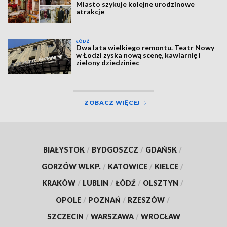
Miasto szykuje kolejne urodzinowe
atrakcje
ŁÓDŹ
Dwa lata wielkiego remontu. Teatr Nowy
w Łodzi zyska nową scenę, kawiarnię i
zielony dziedziniec
ZOBACZ WIĘCEJ
BIAŁYSTOK
/
BYDGOSZCZ
/
GDAŃSK
/
GORZÓW WLKP.
/
KATOWICE
/
KIELCE
/
KRAKÓW
/
LUBLIN
/
ŁÓDŹ
/
OLSZTYN
/
OPOLE
/
POZNAŃ
/
RZESZÓW
/
SZCZECIN
/
WARSZAWA
/
WROCŁAW