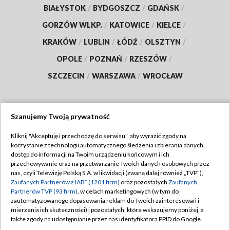
BIAŁYSTOK
/
BYDGOSZCZ
/
GDAŃSK
/
GORZÓW WLKP.
/
KATOWICE
/
KIELCE
/
KRAKÓW
/
LUBLIN
/
ŁÓDŹ
/
OLSZTYN
/
OPOLE
/
POZNAŃ
/
RZESZÓW
/
SZCZECIN
/
WARSZAWA
/
WROCŁAW
Szanujemy Twoją prywatność
Dołącz do nas:
Kliknij "Akceptuję i przechodzę do serwisu", aby wyrazić zgody na
korzystanie z technologii automatycznego śledzenia i zbierania danych,
TVP
dostęp do informacji na Twoim urządzeniu końcowym i ich
Abonament TVP
przechowywanie oraz na przetwarzanie Twoich danych osobowych przez
Regulamin TVP
nas, czyli Telewizję Polską S.A. w likwidacji (zwaną dalej również „TVP”),
Emisja w TVP
Zaufanych Partnerów z IAB* (1201 firm)
oraz pozostałych
Zaufanych
Polityka prywatności
Partnerów TVP (93 firm)
, w celach marketingowych (w tym do
Centrum informacji TVP
Moje zgody
zautomatyzowanego dopasowania reklam do Twoich zainteresowań i
mierzenia ich skuteczności) i pozostałych, które wskazujemy poniżej, a
Naziemna Telewizja Cyfrowa
Pomoc
także zgody na udostępnianie przez nas identyfikatora PPID do Google.
Sklep TVP