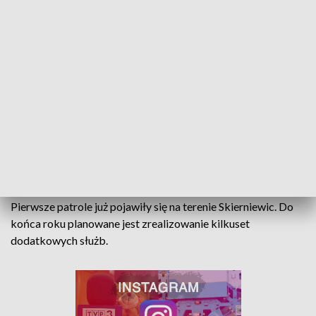
patroli pieszych i zmotoryzowanych w rejonie dworca PKP,
parku miejskiego, centrum miasta, nad zalewem, w
osiedlowych uliczkach, a także innych miejscach
wytypowanych na podstawie analizy stanu bezpieczeństwa,
wniosków mieszkańców i samorządowców.
Jak informuje Urząd Miasta Skierniewice, dotychczasowe
finansowanie służb ponadnormatywnych przyniosło
wymierne efekty w postaci redukcji dewastacji mienia
publicznego, przestępstw związanych z narkomanią, czy też
jazdy pod wpływem alkoholu.
Pierwsze patrole już pojawiły się na terenie Skierniewic. Do
końca roku planowane jest zrealizowanie kilkuset
dodatkowych służb.