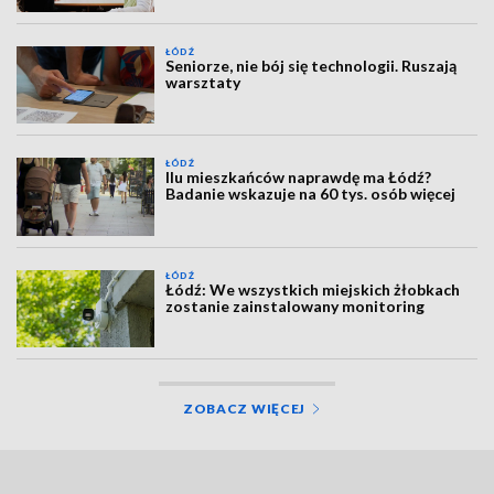
ŁÓDŹ
Seniorze, nie bój się technologii. Ruszają
warsztaty
ŁÓDŹ
Ilu mieszkańców naprawdę ma Łódź?
Badanie wskazuje na 60 tys. osób więcej
ŁÓDŹ
Łódź: We wszystkich miejskich żłobkach
zostanie zainstalowany monitoring
ZOBACZ WIĘCEJ