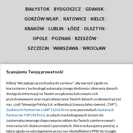
BIAŁYSTOK
/
BYDGOSZCZ
/
GDAŃSK
/
GORZÓW WLKP.
/
KATOWICE
/
KIELCE
/
KRAKÓW
/
LUBLIN
/
ŁÓDŹ
/
OLSZTYN
/
OPOLE
/
POZNAŃ
/
RZESZÓW
/
SZCZECIN
/
WARSZAWA
/
WROCŁAW
Szanujemy Twoją prywatność
Dołącz do nas:
Kliknij "Akceptuję i przechodzę do serwisu", aby wyrazić zgody na
korzystanie z technologii automatycznego śledzenia i zbierania danych,
TVP
dostęp do informacji na Twoim urządzeniu końcowym i ich
Abonament TVP
przechowywanie oraz na przetwarzanie Twoich danych osobowych przez
Regulamin TVP
nas, czyli Telewizję Polską S.A. w likwidacji (zwaną dalej również „TVP”),
Emisja w TVP
Polityka prywatności
Zaufanych Partnerów z IAB* (1201 firm)
oraz pozostałych
Zaufanych
Partnerów TVP (93 firm)
, w celach marketingowych (w tym do
Centrum informacji TVP
Moje zgody
zautomatyzowanego dopasowania reklam do Twoich zainteresowań i
mierzenia ich skuteczności) i pozostałych, które wskazujemy poniżej, a
Naziemna Telewizja Cyfrowa
Pomoc
także zgody na udostępnianie przez nas identyfikatora PPID do Google.