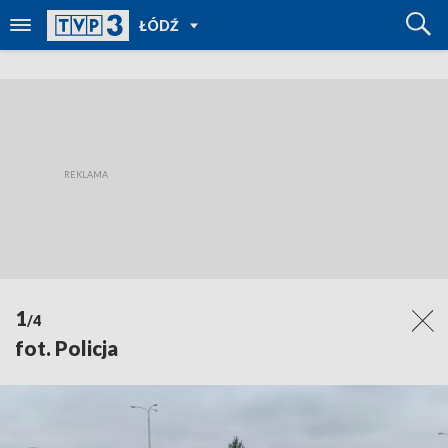
POWRÓT
ŁÓDŹ
DO
TVP
REGIONY
1
/4
fot. Policja