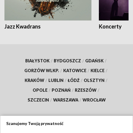
Jazz Kwadrans
Koncerty
BIAŁYSTOK
/
BYDGOSZCZ
/
GDAŃSK
/
GORZÓW WLKP.
/
KATOWICE
/
KIELCE
/
KRAKÓW
/
LUBLIN
/
ŁÓDŹ
/
OLSZTYN
/
OPOLE
/
POZNAŃ
/
RZESZÓW
/
SZCZECIN
/
WARSZAWA
/
WROCŁAW
Szanujemy Twoją prywatność
Dołącz do nas: