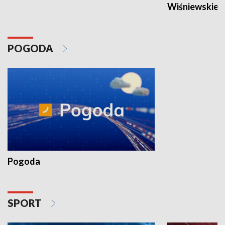
Wiśniewskieg
POGODA
Pogoda
SPORT