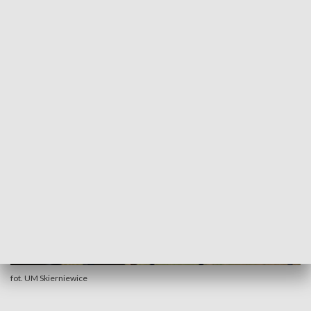
treningu do tzw. biegów przeszkodowych OCR.
Pozwala wzmocnić chwyt i poprawia ogólną
koordynację ruchową.
Trening na tego typu torze pozwala
na przygotowanie do zawodów typu Runmageddon.
fot. UM Skierniewice