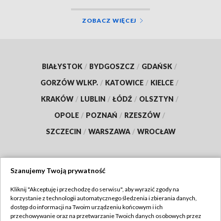
ZOBACZ WIĘCEJ
BIAŁYSTOK
/
BYDGOSZCZ
/
GDAŃSK
/
GORZÓW WLKP.
/
KATOWICE
/
KIELCE
/
KRAKÓW
/
LUBLIN
/
ŁÓDŹ
/
OLSZTYN
/
OPOLE
/
POZNAŃ
/
RZESZÓW
/
SZCZECIN
/
WARSZAWA
/
WROCŁAW
Szanujemy Twoją prywatność
Dołącz do nas:
Kliknij "Akceptuję i przechodzę do serwisu", aby wyrazić zgody na
korzystanie z technologii automatycznego śledzenia i zbierania danych,
TVP
dostęp do informacji na Twoim urządzeniu końcowym i ich
Abonament TVP
przechowywanie oraz na przetwarzanie Twoich danych osobowych przez
Regulamin TVP