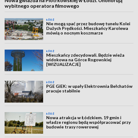
Nowa gwiazda na Piotrkowskiej w Łodzi. Uhonorują
wybitnego operatora filmowego
ŁÓDŹ
Nie mogą spać przez budowę tunelu Kolei
Dużych Prędkości. Mieszkańcy Karolewa
mówią o nocnym koszmarze
ŁÓDŹ
Mieszkańcy zdecydowali. Będzie wieża
widokowa na Górce Rogowskiej
[WIZUALIZACJE]
ŁÓDŹ
PGE GiEK: w upały Elektrownia Bełchatów
pracuje stabilnie
ŁÓDŹ
Nowa atrakcja w Łódzkiem. 19 gmin i
władze regionu będą współpracować przy
budowie trasy rowerowej