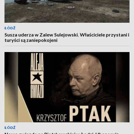
ŁÓDŹ
Susza uderza w Zalew Sulejowski. Właściciele przystani i
turyści są zaniepokojeni
ŁÓDŹ