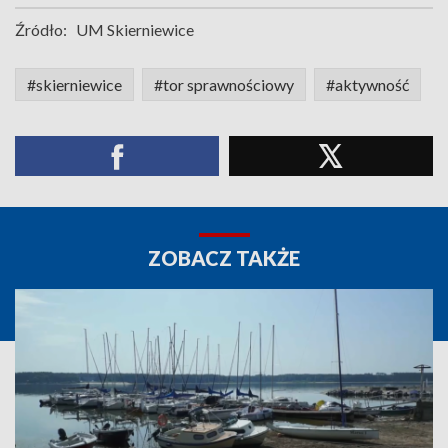
Źródło:
UM Skierniewice
#skierniewice
#tor sprawnościowy
#aktywność
ZOBACZ TAKŻE