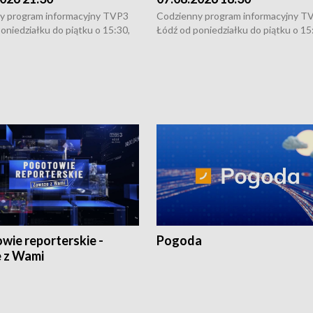
y program informacyjny TVP3
Codzienny program informacyjny T
oniedziałku do piątku o 15:30,
Łódź od poniedziałku do piątku o 15
:30 i 21:30. W weekendy o
16:30, 18:30 i 21:30. W weekendy o
1:30.
18:30 i 21:30.
wie reporterskie -
Pogoda
 z Wami