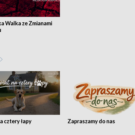
ka Walka ze Zmianami
u
a cztery łapy
Zapraszamy do nas