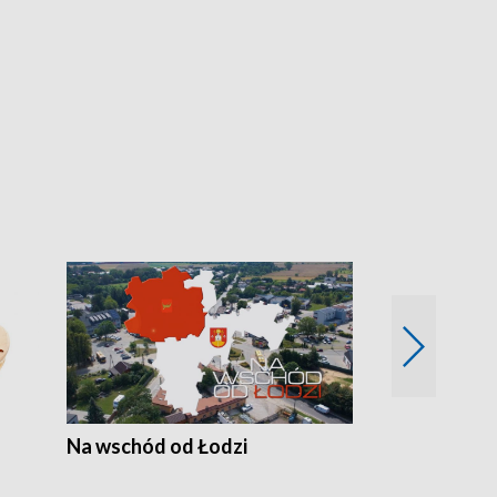
Na wschód od Łodzi
Zimowe szal
Polski