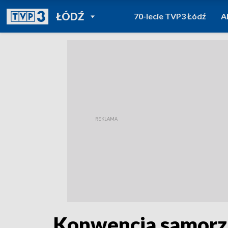
POWRÓT DO
ŁÓDŹ
70-lecie TVP3 Łódź
A
TVP REGIONY
Konwencja samorzą