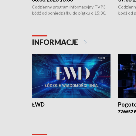
Codzienny program informacyjny TVP3
Codzienn
Łódź od poniedziałku do piątku o 15:30,
Łódź od p
16:30, 18:30 i 21:30. W weekendy o
16:30, 18
18:30 i 21:30.
18:30 i 2
INFORMACJE
ŁWD
Pogoto
zawsze