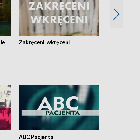
nie
Zakręceni, wkręceni
Skarby Łodzi
ABC Pacjenta