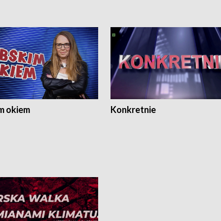
m okiem
Konkretnie