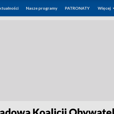
ktualności
Nasze programy
PATRONATY
Więcej
dowa Koalicji Obywatel