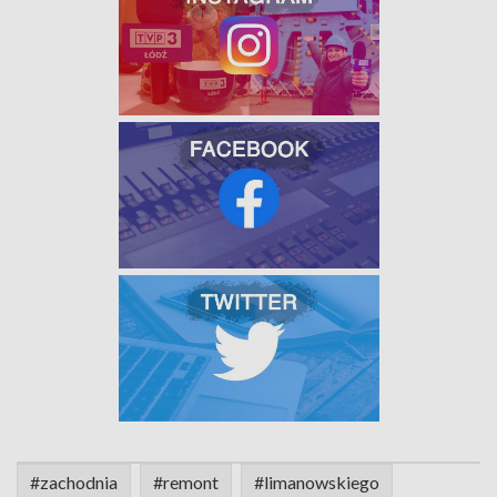
#zachodnia
#remont
#limanowskiego