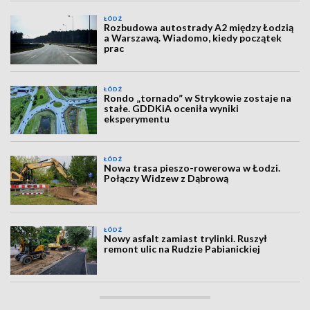
ŁÓDŹ
Rozbudowa autostrady A2 między Łodzią
a Warszawą. Wiadomo, kiedy początek
prac
ŁÓDŹ
Rondo „tornado” w Strykowie zostaje na
stałe. GDDKiA oceniła wyniki
eksperymentu
ŁÓDŹ
Nowa trasa pieszo-rowerowa w Łodzi.
Połączy Widzew z Dąbrową
ŁÓDŹ
Nowy asfalt zamiast trylinki. Ruszył
remont ulic na Rudzie Pabianickiej