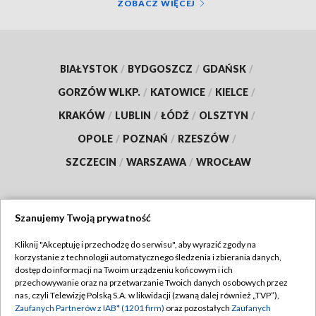
ZOBACZ WIĘCEJ
BIAŁYSTOK
/
BYDGOSZCZ
/
GDAŃSK
/
GORZÓW WLKP.
/
KATOWICE
/
KIELCE
/
KRAKÓW
/
LUBLIN
/
ŁÓDŹ
/
OLSZTYN
/
OPOLE
/
POZNAŃ
/
RZESZÓW
/
SZCZECIN
/
WARSZAWA
/
WROCŁAW
Szanujemy Twoją prywatność
Dołącz do nas:
Kliknij "Akceptuję i przechodzę do serwisu", aby wyrazić zgody na
korzystanie z technologii automatycznego śledzenia i zbierania danych,
TVP
dostęp do informacji na Twoim urządzeniu końcowym i ich
Abonament TVP
przechowywanie oraz na przetwarzanie Twoich danych osobowych przez
Regulamin TVP
nas, czyli Telewizję Polską S.A. w likwidacji (zwaną dalej również „TVP”),
Emisja w TVP
Zaufanych Partnerów z IAB* (1201 firm)
oraz pozostałych
Zaufanych
Polityka prywatności