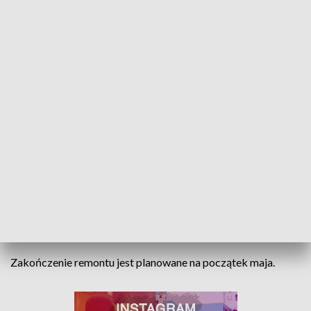
ŻELEŃSKIEGO. “STAWIAMY PRZETARG, BY
ZNALEŹĆ WYKONAWCĘ”
W ramach remontu powstanie nowa droga i chodniki. W
miejscu zatrzymywania się autobusów wykonane zostaną
betonowe nawierzchnie, aby zapobiec tworzeniu się kolein.
Wyremontowane zostaną także przystanki, a wzdłuż ulicy
pojawią się 4 nowe drzewa.
Wykonawca planuje remont nie zamykając całej drogi dla
ruchu (będzie zajmował po jednym pasie ruchu na każdej z
jezdni). Trasy autobusów nie ulegną zmianie.
Zakończenie remontu jest planowane na początek maja.