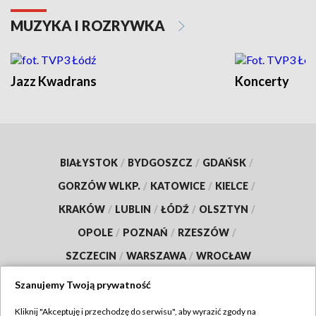
MUZYKA I ROZRYWKA
Jazz Kwadrans
Koncerty
BIAŁYSTOK
/
BYDGOSZCZ
/
GDAŃSK
/
GORZÓW WLKP.
/
KATOWICE
/
KIELCE
/
KRAKÓW
/
LUBLIN
/
ŁÓDŹ
/
OLSZTYN
/
OPOLE
/
POZNAŃ
/
RZESZÓW
/
SZCZECIN
/
WARSZAWA
/
WROCŁAW
Szanujemy Twoją prywatność
Kliknij "Akceptuję i przechodzę do serwisu", aby wyrazić zgody na