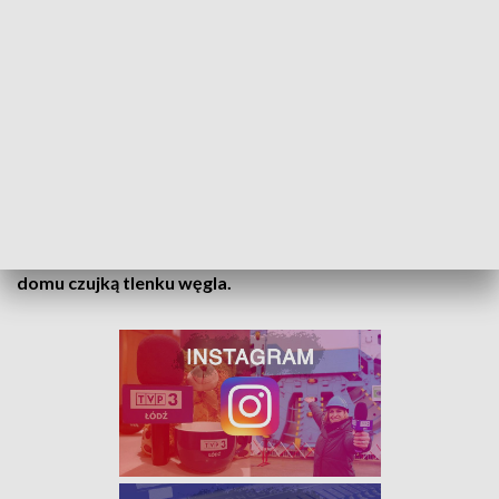
mężczyznę, niestety nie udało się go uratować. Akcja
ratownicza trwała około godziny. Na miejsce zdarzenia
pojechały cztery zastępy straży pożarnej.
Jak informuje Państwowa Straż Pożarna na profilu
facebookowym, w trwającym sezonie grzewczym jest już 36
ofiar śmiertelnych czadu, a 887 uległo podtruciu.
Strażacy przypominają o przeglądzie technicznym
urządzeń grzewczych oraz zabezpieczeniem swojego
domu czujką tlenku węgla.