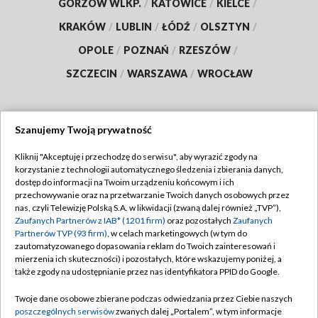
GORZÓW WLKP.
/
KATOWICE
/
KIELCE
/
KRAKÓW
/
LUBLIN
/
ŁÓDŹ
/
OLSZTYN
/
OPOLE
/
POZNAŃ
/
RZESZÓW
/
SZCZECIN
/
WARSZAWA
/
WROCŁAW
Szanujemy Twoją prywatność
Dołącz do nas:
Kliknij "Akceptuję i przechodzę do serwisu", aby wyrazić zgody na
korzystanie z technologii automatycznego śledzenia i zbierania danych,
TVP
dostęp do informacji na Twoim urządzeniu końcowym i ich
Abonament TVP
przechowywanie oraz na przetwarzanie Twoich danych osobowych przez
Regulamin TVP
nas, czyli Telewizję Polską S.A. w likwidacji (zwaną dalej również „TVP”),
Emisja w TVP
Zaufanych Partnerów z IAB* (1201 firm)
oraz pozostałych
Zaufanych
Polityka prywatności
Partnerów TVP (93 firm)
, w celach marketingowych (w tym do
Centrum informacji TVP
Moje zgody
zautomatyzowanego dopasowania reklam do Twoich zainteresowań i
mierzenia ich skuteczności) i pozostałych, które wskazujemy poniżej, a
Naziemna Telewizja Cyfrowa
Pomoc
także zgody na udostępnianie przez nas identyfikatora PPID do Google.
Sklep TVP
Biuro reklamy
Twoje dane osobowe zbierane podczas odwiedzania przez Ciebie naszych
Rada Programowa
poszczególnych serwisów
zwanych dalej „Portalem”, w tym informacje
Kontakt