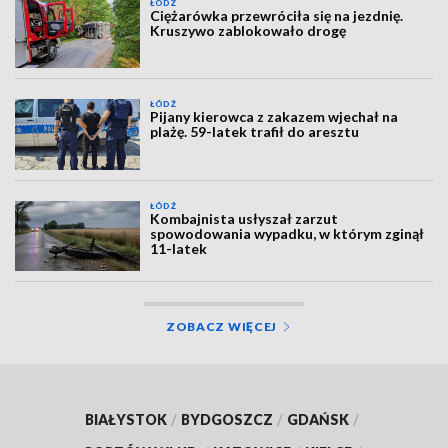
ŁÓDŹ
Ciężarówka przewróciła się na jezdnię.
Kruszywo zablokowało drogę
ŁÓDŹ
Pijany kierowca z zakazem wjechał na
plażę. 59-latek trafił do aresztu
ŁÓDŹ
Kombajnista usłyszał zarzut
spowodowania wypadku, w którym zginął
11-latek
ZOBACZ WIĘCEJ
BIAŁYSTOK
/
BYDGOSZCZ
/
GDAŃSK
/