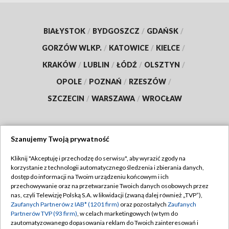
BIAŁYSTOK
/
BYDGOSZCZ
/
GDAŃSK
/
GORZÓW WLKP.
/
KATOWICE
/
KIELCE
/
KRAKÓW
/
LUBLIN
/
ŁÓDŹ
/
OLSZTYN
/
OPOLE
/
POZNAŃ
/
RZESZÓW
/
SZCZECIN
/
WARSZAWA
/
WROCŁAW
Szanujemy Twoją prywatność
Dołącz do nas:
Kliknij "Akceptuję i przechodzę do serwisu", aby wyrazić zgody na
korzystanie z technologii automatycznego śledzenia i zbierania danych,
TVP
dostęp do informacji na Twoim urządzeniu końcowym i ich
Abonament TVP
przechowywanie oraz na przetwarzanie Twoich danych osobowych przez
Regulamin TVP
nas, czyli Telewizję Polską S.A. w likwidacji (zwaną dalej również „TVP”),
Emisja w TVP
Zaufanych Partnerów z IAB* (1201 firm)
oraz pozostałych
Zaufanych
Polityka prywatności
Partnerów TVP (93 firm)
, w celach marketingowych (w tym do
Centrum informacji TVP
Moje zgody
zautomatyzowanego dopasowania reklam do Twoich zainteresowań i