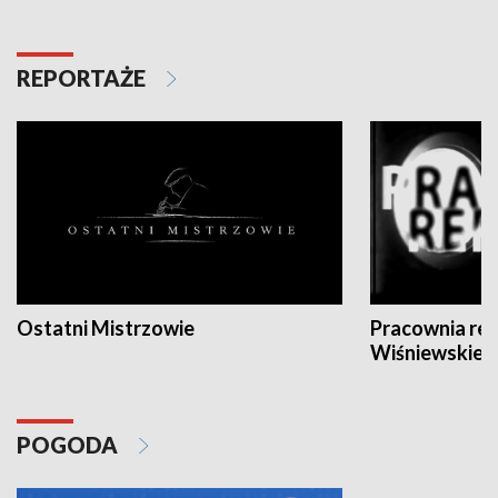
REPORTAŻE
Ostatni Mistrzowie
Pracownia re
Wiśniewskieg
POGODA