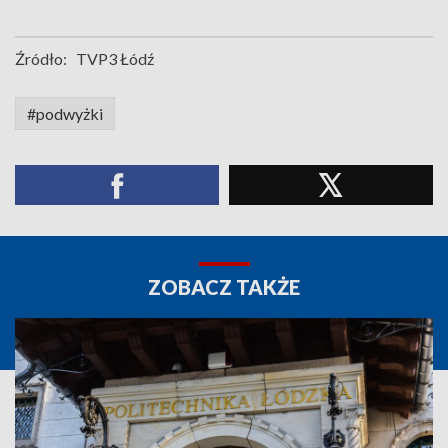
Źródło:
TVP3 Łódź
#podwyżki
ZOBACZ TAKŻE