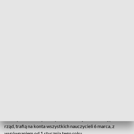
prezydenta Łodzi, KO.
Kierownicy warsztatów szkolnych i szkoleń
praktycznych otrzymają dodatek w wysokości 200 zł,
pensja dyrektorska wzrośnie o 1300 złotych, zastępca
będzie zarabiał 700 złotych więcej, niż dotychczas.
-
W
naszych rozmowach pojawiały się również postulaty, żeby
podnieść dodatki za wychowawstwo. Jeśli chodzi o
nauczycieli, będzie to wzrost o 50 złotych. W sumie dodatek
wynosić będzie 350 złotych
- mówi Małgorzata Moskwa-
Wodnicka, wiceprezydent Łodzi, kandydatka na Radną
Miejską, Lewica.
O tyle samo wzrośnie również wynagrodzenie
wychowawców przedszkolnych.
Magistrat planuje także
wprowadzenie dodatków motywacyjnych dla wszystkich
nauczycieli. Podwyżki zapowiedziane już wcześniej przez
rząd, trafią na konta wszystkich nauczycieli 6 marca, z
wyrównaniem od 1 stycznia tego roku.