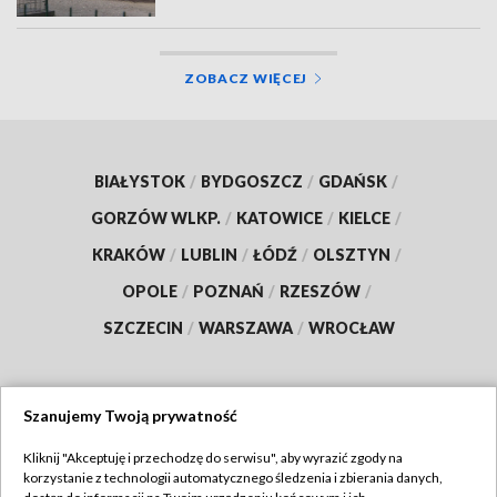
ZOBACZ WIĘCEJ
BIAŁYSTOK
/
BYDGOSZCZ
/
GDAŃSK
/
GORZÓW WLKP.
/
KATOWICE
/
KIELCE
/
KRAKÓW
/
LUBLIN
/
ŁÓDŹ
/
OLSZTYN
/
OPOLE
/
POZNAŃ
/
RZESZÓW
/
SZCZECIN
/
WARSZAWA
/
WROCŁAW
Szanujemy Twoją prywatność
Dołącz do nas:
Kliknij "Akceptuję i przechodzę do serwisu", aby wyrazić zgody na
korzystanie z technologii automatycznego śledzenia i zbierania danych,
TVP