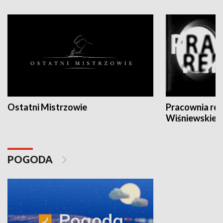
Ostatni Mistrzowie
Pracownia re
Wiśniewskieg
POGODA