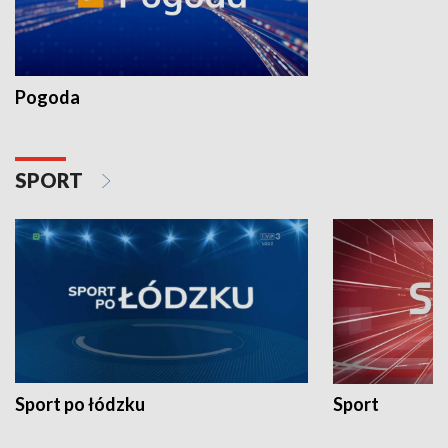
Pogoda
SPORT
Sport po łódzku
Sport