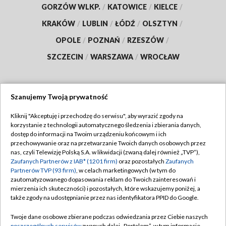
GORZÓW WLKP.
/
KATOWICE
/
KIELCE
/
KRAKÓW
/
LUBLIN
/
ŁÓDŹ
/
OLSZTYN
/
OPOLE
/
POZNAŃ
/
RZESZÓW
/
SZCZECIN
/
WARSZAWA
/
WROCŁAW
Szanujemy Twoją prywatność
Dołącz do nas:
Kliknij "Akceptuję i przechodzę do serwisu", aby wyrazić zgody na
korzystanie z technologii automatycznego śledzenia i zbierania danych,
TVP
dostęp do informacji na Twoim urządzeniu końcowym i ich
Abonament TVP
przechowywanie oraz na przetwarzanie Twoich danych osobowych przez
Regulamin TVP
nas, czyli Telewizję Polską S.A. w likwidacji (zwaną dalej również „TVP”),
Emisja w TVP
Zaufanych Partnerów z IAB* (1201 firm)
oraz pozostałych
Zaufanych
Polityka prywatności
Partnerów TVP (93 firm)
, w celach marketingowych (w tym do
Centrum informacji TVP
Moje zgody
zautomatyzowanego dopasowania reklam do Twoich zainteresowań i
mierzenia ich skuteczności) i pozostałych, które wskazujemy poniżej, a
Naziemna Telewizja Cyfrowa
Pomoc
także zgody na udostępnianie przez nas identyfikatora PPID do Google.
Sklep TVP
Biuro reklamy
Twoje dane osobowe zbierane podczas odwiedzania przez Ciebie naszych
Rada Programowa
poszczególnych serwisów
zwanych dalej „Portalem”, w tym informacje