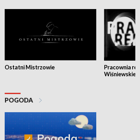
Ostatni Mistrzowie
Pracownia re
Wiśniewskieg
POGODA