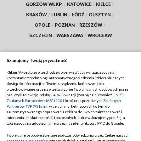
GORZÓW WLKP.
/
KATOWICE
/
KIELCE
/
KRAKÓW
/
LUBLIN
/
ŁÓDŹ
/
OLSZTYN
/
OPOLE
/
POZNAŃ
/
RZESZÓW
/
SZCZECIN
/
WARSZAWA
/
WROCŁAW
Szanujemy Twoją prywatność
Dołącz do nas:
Kliknij "Akceptuję i przechodzę do serwisu", aby wyrazić zgody na
korzystanie z technologii automatycznego śledzenia i zbierania danych,
TVP
dostęp do informacji na Twoim urządzeniu końcowym i ich
Abonament TVP
przechowywanie oraz na przetwarzanie Twoich danych osobowych przez
Regulamin TVP
nas, czyli Telewizję Polską S.A. w likwidacji (zwaną dalej również „TVP”),
Emisja w TVP
Zaufanych Partnerów z IAB* (1201 firm)
oraz pozostałych
Zaufanych
Polityka prywatności
Partnerów TVP (93 firm)
, w celach marketingowych (w tym do
Centrum informacji TVP
Moje zgody
zautomatyzowanego dopasowania reklam do Twoich zainteresowań i
mierzenia ich skuteczności) i pozostałych, które wskazujemy poniżej, a
Naziemna Telewizja Cyfrowa
Pomoc
także zgody na udostępnianie przez nas identyfikatora PPID do Google.
Sklep TVP
Biuro reklamy
Twoje dane osobowe zbierane podczas odwiedzania przez Ciebie naszych
Rada Programowa
poszczególnych serwisów
zwanych dalej „Portalem”, w tym informacje