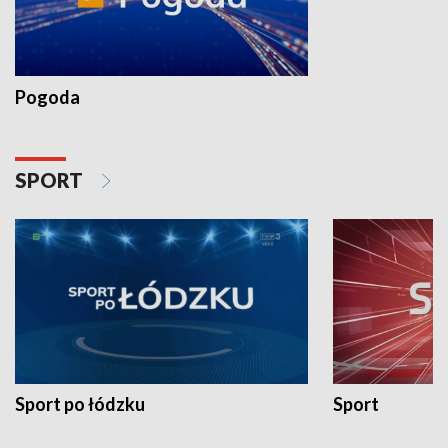
Pogoda
SPORT
Sport po łódzku
Sport