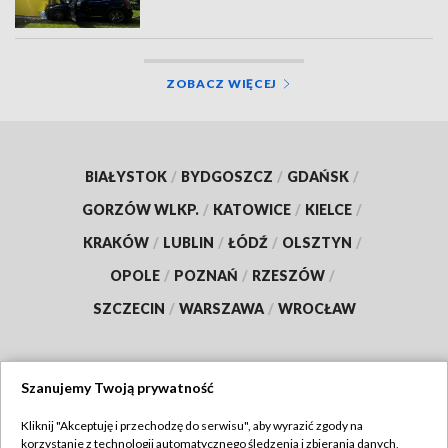
ZOBACZ WIĘCEJ
BIAŁYSTOK
/
BYDGOSZCZ
/
GDAŃSK
/
GORZÓW WLKP.
/
KATOWICE
/
KIELCE
/
KRAKÓW
/
LUBLIN
/
ŁÓDŹ
/
OLSZTYN
/
OPOLE
/
POZNAŃ
/
RZESZÓW
/
SZCZECIN
/
WARSZAWA
/
WROCŁAW
Szanujemy Twoją prywatność
Dołącz do nas:
Kliknij "Akceptuję i przechodzę do serwisu", aby wyrazić zgody na
korzystanie z technologii automatycznego śledzenia i zbierania danych,