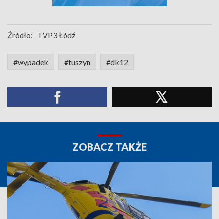
Źródło:
TVP3 Łódź
#wypadek
#tuszyn
#dk12
ZOBACZ TAKŻE