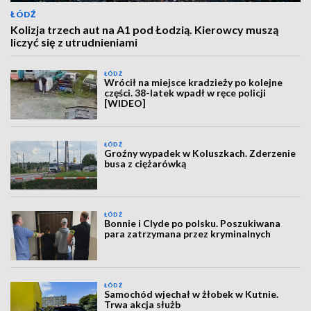
ŁÓDŹ
Kolizja trzech aut na A1 pod Łodzią. Kierowcy muszą
liczyć się z utrudnieniami
ŁÓDŹ
Wrócił na miejsce kradzieży po kolejne
części. 38-latek wpadł w ręce policji
[WIDEO]
ŁÓDŹ
Groźny wypadek w Koluszkach. Zderzenie
busa z ciężarówką
ŁÓDŹ
Bonnie i Clyde po polsku. Poszukiwana
para zatrzymana przez kryminalnych
ŁÓDŹ
Samochód wjechał w żłobek w Kutnie.
Trwa akcja służb