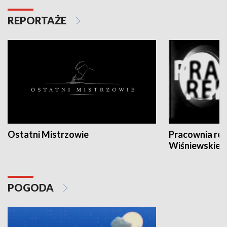
REPORTAŻE
Ostatni Mistrzowie
Pracownia re
Wiśniewskieg
POGODA