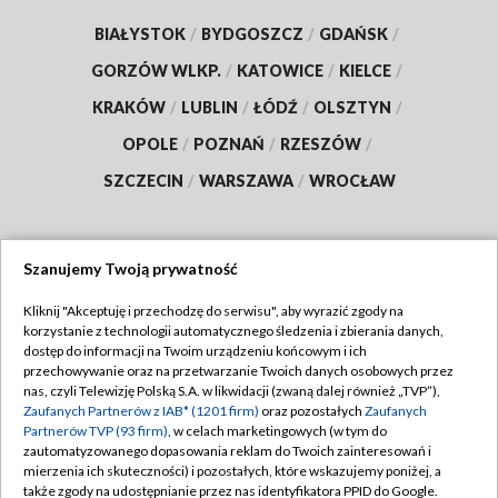
BIAŁYSTOK
/
BYDGOSZCZ
/
GDAŃSK
/
GORZÓW WLKP.
/
KATOWICE
/
KIELCE
/
KRAKÓW
/
LUBLIN
/
ŁÓDŹ
/
OLSZTYN
/
OPOLE
/
POZNAŃ
/
RZESZÓW
/
SZCZECIN
/
WARSZAWA
/
WROCŁAW
Szanujemy Twoją prywatność
Dołącz do nas:
Kliknij "Akceptuję i przechodzę do serwisu", aby wyrazić zgody na
korzystanie z technologii automatycznego śledzenia i zbierania danych,
TVP
dostęp do informacji na Twoim urządzeniu końcowym i ich
Abonament TVP
przechowywanie oraz na przetwarzanie Twoich danych osobowych przez
Regulamin TVP
nas, czyli Telewizję Polską S.A. w likwidacji (zwaną dalej również „TVP”),
Emisja w TVP
Zaufanych Partnerów z IAB* (1201 firm)
oraz pozostałych
Zaufanych
Polityka prywatności
Partnerów TVP (93 firm)
, w celach marketingowych (w tym do
Centrum informacji TVP
Moje zgody
zautomatyzowanego dopasowania reklam do Twoich zainteresowań i
mierzenia ich skuteczności) i pozostałych, które wskazujemy poniżej, a
Naziemna Telewizja Cyfrowa
Pomoc
także zgody na udostępnianie przez nas identyfikatora PPID do Google.