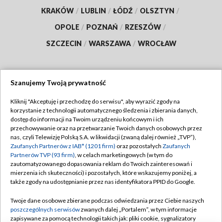
KRAKÓW
/
LUBLIN
/
ŁÓDŹ
/
OLSZTYN
/
OPOLE
/
POZNAŃ
/
RZESZÓW
/
SZCZECIN
/
WARSZAWA
/
WROCŁAW
Szanujemy Twoją prywatność
Dołącz do nas:
Kliknij "Akceptuję i przechodzę do serwisu", aby wyrazić zgody na
korzystanie z technologii automatycznego śledzenia i zbierania danych,
TVP
dostęp do informacji na Twoim urządzeniu końcowym i ich
Abonament TVP
przechowywanie oraz na przetwarzanie Twoich danych osobowych przez
Regulamin TVP
nas, czyli Telewizję Polską S.A. w likwidacji (zwaną dalej również „TVP”),
Emisja w TVP
Zaufanych Partnerów z IAB* (1201 firm)
oraz pozostałych
Zaufanych
Polityka prywatności
Partnerów TVP (93 firm)
, w celach marketingowych (w tym do
Centrum informacji TVP
Moje zgody
zautomatyzowanego dopasowania reklam do Twoich zainteresowań i
mierzenia ich skuteczności) i pozostałych, które wskazujemy poniżej, a
Naziemna Telewizja Cyfrowa
Pomoc
także zgody na udostępnianie przez nas identyfikatora PPID do Google.
Sklep TVP
Biuro reklamy
Twoje dane osobowe zbierane podczas odwiedzania przez Ciebie naszych
Rada Programowa
poszczególnych serwisów
zwanych dalej „Portalem”, w tym informacje
Kontakt
zapisywane za pomocą technologii takich jak: pliki cookie, sygnalizatory