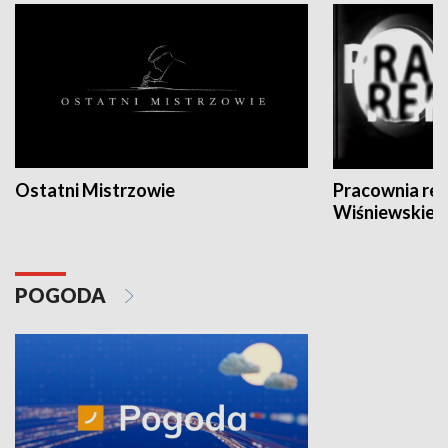
Ostatni Mistrzowie
Pracownia re
Wiśniewskieg
POGODA