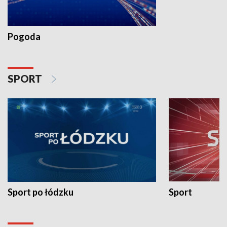
Pogoda
SPORT
Sport po łódzku
Sport