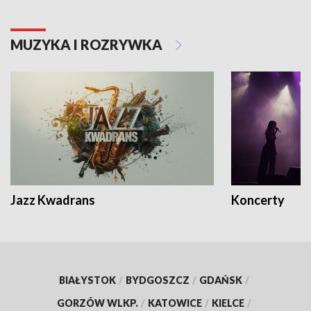
MUZYKA I ROZRYWKA
Jazz Kwadrans
Koncerty
BIAŁYSTOK
/
BYDGOSZCZ
/
GDAŃSK
/
GORZÓW WLKP.
/
KATOWICE
/
KIELCE
/