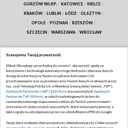
GORZÓW WLKP.
/
KATOWICE
/
KIELCE
/
KRAKÓW
/
LUBLIN
/
ŁÓDŹ
/
OLSZTYN
/
OPOLE
/
POZNAŃ
/
RZESZÓW
/
SZCZECIN
/
WARSZAWA
/
WROCŁAW
Szanujemy Twoją prywatność
Dołącz do nas:
Kliknij "Akceptuję i przechodzę do serwisu", aby wyrazić zgody na
korzystanie z technologii automatycznego śledzenia i zbierania danych,
TVP
dostęp do informacji na Twoim urządzeniu końcowym i ich
Abonament TVP
przechowywanie oraz na przetwarzanie Twoich danych osobowych przez
Regulamin TVP
nas, czyli Telewizję Polską S.A. w likwidacji (zwaną dalej również „TVP”),
Emisja w TVP
Zaufanych Partnerów z IAB* (1201 firm)
oraz pozostałych
Zaufanych
Polityka prywatności
Partnerów TVP (93 firm)
, w celach marketingowych (w tym do
Centrum informacji TVP
Moje zgody
zautomatyzowanego dopasowania reklam do Twoich zainteresowań i
mierzenia ich skuteczności) i pozostałych, które wskazujemy poniżej, a
Naziemna Telewizja Cyfrowa
Pomoc
także zgody na udostępnianie przez nas identyfikatora PPID do Google.
Sklep TVP
Biuro reklamy
Twoje dane osobowe zbierane podczas odwiedzania przez Ciebie naszych
Rada Programowa
poszczególnych serwisów
zwanych dalej „Portalem”, w tym informacje