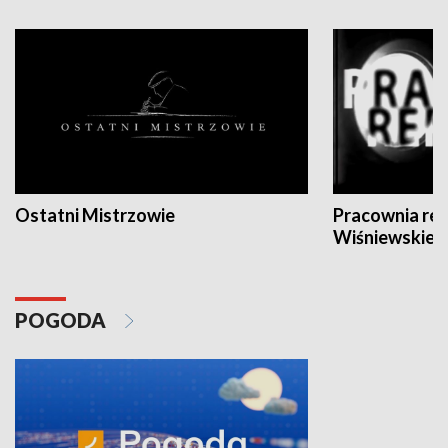
Ostatni Mistrzowie
Pracownia re
Wiśniewskieg
POGODA