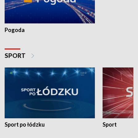
Pogoda
SPORT
Sport po łódzku
Sport