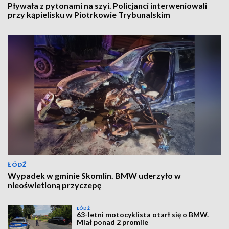
Pływała z pytonami na szyi. Policjanci interweniowali
przy kąpielisku w Piotrkowie Trybunalskim
ŁÓDŹ
Wypadek w gminie Skomlin. BMW uderzyło w
nieoświetloną przyczepę
ŁÓDŹ
63-letni motocyklista otarł się o BMW.
Miał ponad 2 promile