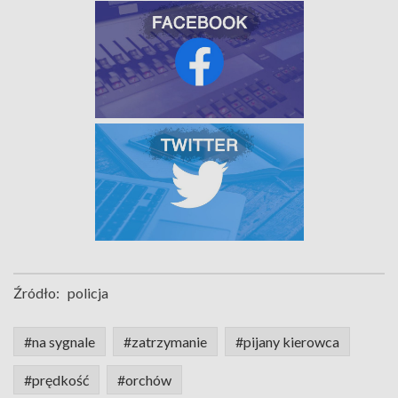
Źródło:
policja
#na sygnale
#zatrzymanie
#pijany kierowca
#prędkość
#orchów