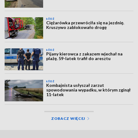
ŁÓDŹ
Ciężarówka przewróciła się na jezdnię.
Kruszywo zablokowało drogę
ŁÓDŹ
Pijany kierowca z zakazem wjechał na
plażę. 59-latek trafił do aresztu
ŁÓDŹ
Kombajnista usłyszał zarzut
spowodowania wypadku, w którym zginął
11-latek
ZOBACZ WIĘCEJ