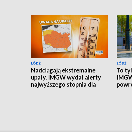
ŁÓDŹ
ŁÓDŹ
Nadciągają ekstremalne
To ty
upały. IMGW wydał alerty
IMGW
najwyższego stopnia dla
powr
części regionu
[AKTUALIZACJA]