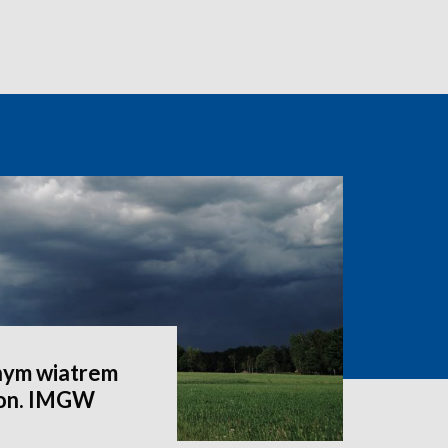
lnym wiatrem
ion. IMGW