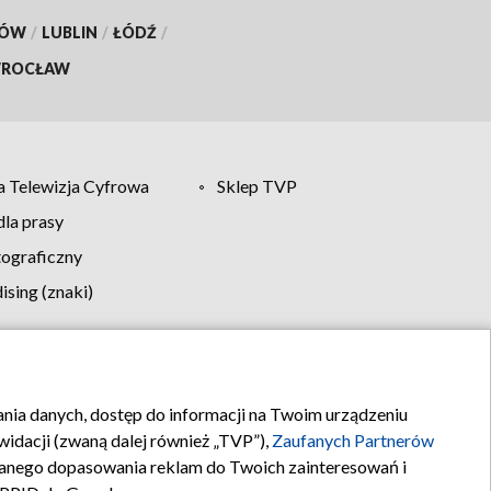
KÓW
/
LUBLIN
/
ŁÓDŹ
/
ROCŁAW
 Telewizja Cyfrowa
Sklep TVP
la prasy
tograficzny
sing (znaki)
klamy
Kontakt
rania danych, dostęp do informacji na Twoim urządzeniu
idacji (zwaną dalej również „TVP”),
Zaufanych Partnerów
anego dopasowania reklam do Twoich zainteresowań i