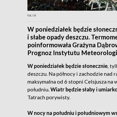
fot. I.K
W poniedziałek będzie słoneczn
i słabe opady deszczu. Termomet
poinformowała Grażyna Dąbrow
Prognoz Instytutu Meteorologi
W poniedziałek będzie słonecznie
, ty
deszczu. Na północy i zachodzie nad 
maksymalna od 6 stopni Celsjusza na 
południu
. Wiatr będzie słaby i umiar
Tatrach porywisty.
W nocy na południu i południowym w