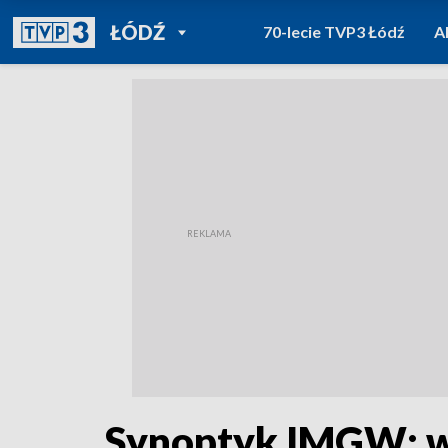
POWRÓT DO
ŁÓDŹ
70-lecie TVP3 Łódź
A
TVP REGIONY
Synoptyk IMGW: w 