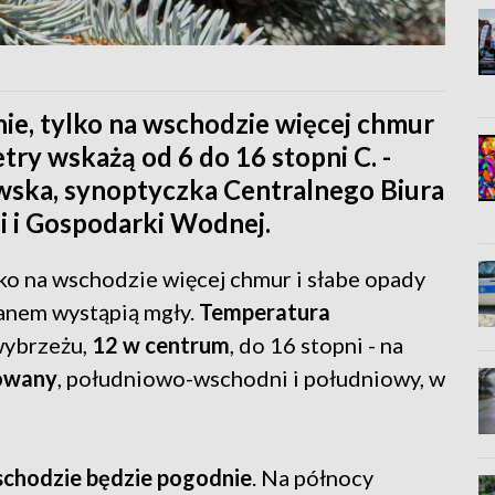
ie, tylko na wschodzie więcej chmur
ry wskażą od 6 do 16 stopni C. -
ska, synoptyczka Centralnego Biura
i i Gospodarki Wodnej.
lko na wschodzie więcej chmur i słabe opady
ranem wystąpią mgły.
Temperatura
wybrzeżu,
12 w centrum
, do 16 stopni - na
kowany
, południowo-wschodni i południowy, w
schodzie będzie pogodnie
. Na północy