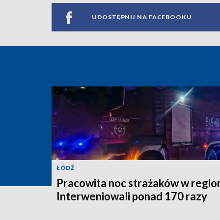
UDOSTĘPNIJ NA FACEBOOKU
ŁÓDŹ
Pracowita noc strażaków w region
Interweniowali ponad 170 razy