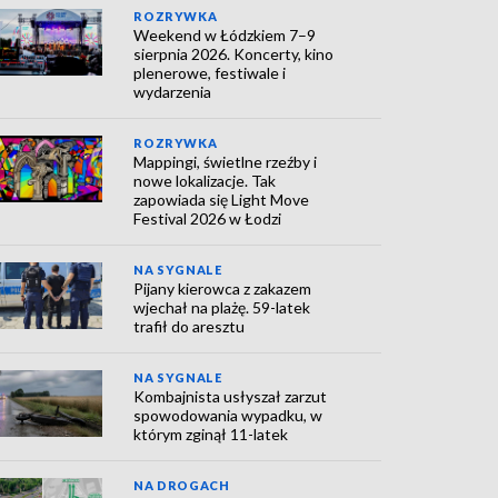
ROZRYWKA
Weekend w Łódzkiem 7–9
sierpnia 2026. Koncerty, kino
plenerowe, festiwale i
wydarzenia
ROZRYWKA
Mappingi, świetlne rzeźby i
nowe lokalizacje. Tak
zapowiada się Light Move
Festival 2026 w Łodzi
NA SYGNALE
Pijany kierowca z zakazem
wjechał na plażę. 59-latek
trafił do aresztu
NA SYGNALE
Kombajnista usłyszał zarzut
spowodowania wypadku, w
którym zginął 11-latek
NA DROGACH