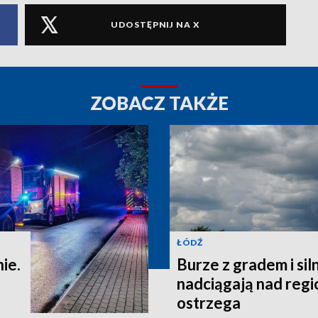
UDOSTĘPNIJ NA X
ZOBACZ TAKŻE
ŁÓDŹ
ie.
Burze z gradem i si
nadciągają nad reg
ostrzega