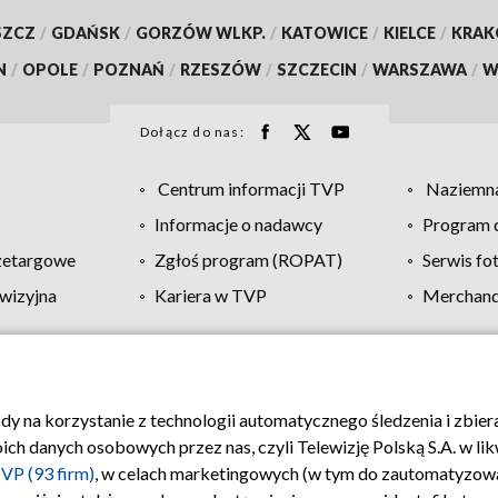
SZCZ
/
GDAŃSK
/
GORZÓW WLKP.
/
KATOWICE
/
KIELCE
/
KRA
N
/
OPOLE
/
POZNAŃ
/
RZESZÓW
/
SZCZECIN
/
WARSZAWA
/
W
Dołącz do nas:
Centrum informacji TVP
Naziemna
Informacje o nadawcy
Program d
zetargowe
Zgłoś program (ROPAT)
Serwis fo
wizyjna
Kariera w TVP
Merchandi
Polityka prywatności
Moje zgody
Pomoc
Biuro re
ody na korzystanie z technologii automatycznego śledzenia i zbie
 danych osobowych przez nas, czyli Telewizję Polską S.A. w likw
VP (93 firm)
, w celach marketingowych (w tym do zautomatyzow