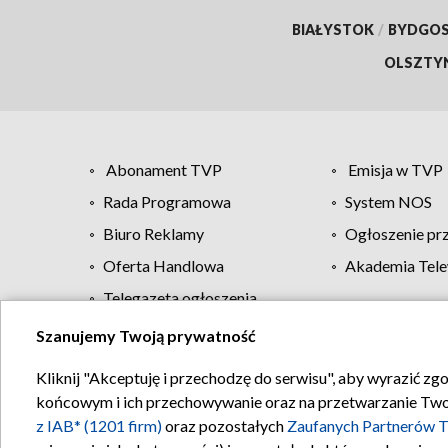
BIAŁYSTOK
/
BYDGO
OLSZTY
Abonament TVP
Emisja w TVP
Rada Programowa
System NOS
Biuro Reklamy
Ogłoszenie pr
Oferta Handlowa
Akademia Tele
Telegazeta ogłoszenia
Szanujemy Twoją prywatność
Regulamin TVP
Kliknij "Akceptuję i przechodzę do serwisu", aby wyrazić zg
końcowym i ich przechowywanie oraz na przetwarzanie Twoich
z IAB* (1201 firm)
oraz pozostałych
Zaufanych Partnerów T