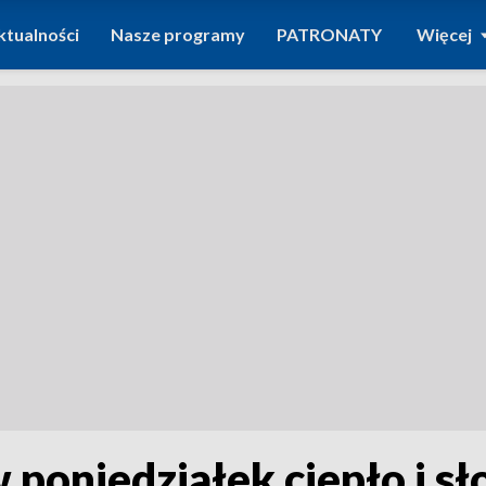
ktualności
Nasze programy
PATRONATY
Więcej
poniedziałek ciepło i sł