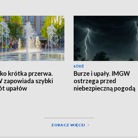
ŁÓDŹ
lko krótka przerwa.
Burze i upały. IMGW
 zapowiada szybki
ostrzega przed
ót upałów
niebezpieczną pogodą
ZOBACZ WIĘCEJ