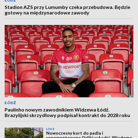
ŁÓDŹ
Stadion AZS przy Lumumby czeka przebudowa. Będzie
gotowy na międzynarodowe zawody
ŁÓDŹ
Paulinho nowym zawodnikiem Widzewa Łódź.
Brazylijski skrzydłowy podpisał kontrakt do 2028 roku
ŁÓDŹ
Nowoczesny kort do padla i
wyremontowane Orliki w Łodzi. Wiadomo,