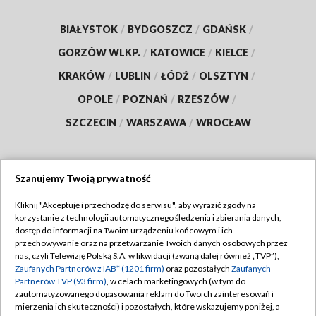
BIAŁYSTOK
/
BYDGOSZCZ
/
GDAŃSK
/
GORZÓW WLKP.
/
KATOWICE
/
KIELCE
/
KRAKÓW
/
LUBLIN
/
ŁÓDŹ
/
OLSZTYN
/
OPOLE
/
POZNAŃ
/
RZESZÓW
/
SZCZECIN
/
WARSZAWA
/
WROCŁAW
Szanujemy Twoją prywatność
Dołącz do nas:
Kliknij "Akceptuję i przechodzę do serwisu", aby wyrazić zgody na
korzystanie z technologii automatycznego śledzenia i zbierania danych,
TVP
dostęp do informacji na Twoim urządzeniu końcowym i ich
Abonament TVP
przechowywanie oraz na przetwarzanie Twoich danych osobowych przez
Regulamin TVP
nas, czyli Telewizję Polską S.A. w likwidacji (zwaną dalej również „TVP”),
Emisja w TVP
Polityka prywatności
Zaufanych Partnerów z IAB* (1201 firm)
oraz pozostałych
Zaufanych
Partnerów TVP (93 firm)
, w celach marketingowych (w tym do
Centrum informacji TVP
Moje zgody
zautomatyzowanego dopasowania reklam do Twoich zainteresowań i
mierzenia ich skuteczności) i pozostałych, które wskazujemy poniżej, a
Naziemna Telewizja Cyfrowa
Pomoc