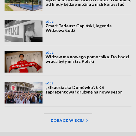
od kiedy będzie można z nich korzystać
ŁÓDŹ
Zmarł Tadeusz Gapiński, legenda
Widzewa Łódź
ŁÓDŹ
Widzew ma nowego pomocnika. Do Łodzi
wraca były mistrz Polski
ŁÓDŹ
„Ełkaesiacka Domówka”. ŁKS
zaprezentował drużynę na nowy sezon
ZOBACZ WIĘCEJ