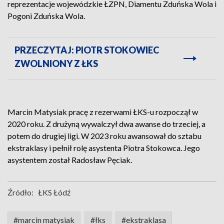
reprezentacje wojewódzkie ŁZPN, Diamentu Zduńska Wola i
Pogoni Zduńska Wola.
PRZECZYTAJ: PIOTR STOKOWIEC
ZWOLNIONY Z ŁKS
Marcin Matysiak pracę z rezerwami ŁKS-u rozpoczął w
2020 roku. Z drużyną wywalczył dwa awanse do trzeciej, a
potem do drugiej ligi. W 2023 roku awansował do sztabu
ekstraklasy i pełnił rolę asystenta Piotra Stokowca. Jego
asystentem został Radosław Pęciak.
Źródło:
ŁKS Łódź
#marcin matysiak
#łks
#ekstraklasa