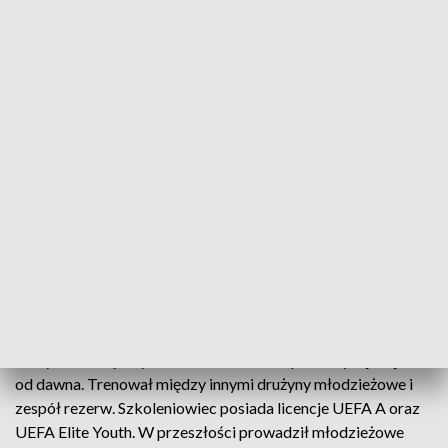
Fot. ŁKS Łódź
We wtorek doszło do zmiany na stanowisku
pierwszego szkoleniowca ekstraklasowej drużyny
Łódzkiego Klubu Sportowego. Piotra Stokowca
zastąpił pochodzący ze Zduńskiej Woli Marcin
Matysiak, który jest dobrze znany kibicom biało-
czerwono-białych.
Matysiak związany z Łódzkim Klubem Sportowym jest już
od dawna. Trenował między innymi drużyny młodzieżowe i
zespół rezerw. Szkoleniowiec posiada licencje UEFA A oraz
UEFA Elite Youth. W przeszłości prowadził młodzieżowe