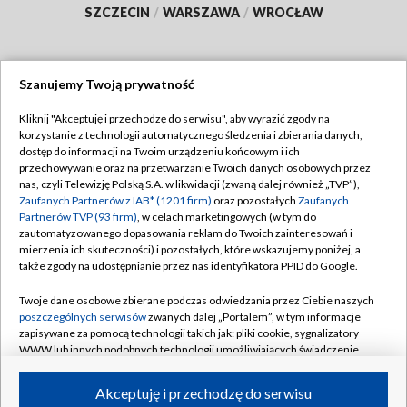
SZCZECIN
/
WARSZAWA
/
WROCŁAW
Szanujemy Twoją prywatność
Dołącz do nas:
Kliknij "Akceptuję i przechodzę do serwisu", aby wyrazić zgody na
korzystanie z technologii automatycznego śledzenia i zbierania danych,
TVP
dostęp do informacji na Twoim urządzeniu końcowym i ich
Abonament TVP
przechowywanie oraz na przetwarzanie Twoich danych osobowych przez
Regulamin TVP
nas, czyli Telewizję Polską S.A. w likwidacji (zwaną dalej również „TVP”),
Emisja w TVP
Zaufanych Partnerów z IAB* (1201 firm)
oraz pozostałych
Zaufanych
Polityka prywatności
Partnerów TVP (93 firm)
, w celach marketingowych (w tym do
Centrum informacji TVP
Moje zgody
zautomatyzowanego dopasowania reklam do Twoich zainteresowań i
mierzenia ich skuteczności) i pozostałych, które wskazujemy poniżej, a
Naziemna Telewizja Cyfrowa
Pomoc
także zgody na udostępnianie przez nas identyfikatora PPID do Google.
Sklep TVP
Biuro reklamy
Twoje dane osobowe zbierane podczas odwiedzania przez Ciebie naszych
Rada Programowa
poszczególnych serwisów
zwanych dalej „Portalem”, w tym informacje
Kontakt
zapisywane za pomocą technologii takich jak: pliki cookie, sygnalizatory
System NOS
WWW lub innych podobnych technologii umożliwiających świadczenie
dopasowanych i bezpiecznych usług, personalizację treści oraz reklam,
Informacje o nadawcy
Kanały
udostępnianie funkcji mediów społecznościowych oraz analizowanie
Akceptuję i przechodzę do serwisu
ruchu w Internecie.
Program dla prasy