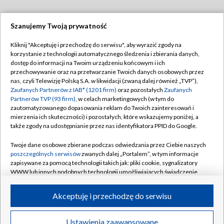
Szanujemy Twoją prywatność
Dołącz do nas:
Kliknij "Akceptuję i przechodzę do serwisu", aby wyrazić zgody na
korzystanie z technologii automatycznego śledzenia i zbierania danych,
TVP
dostęp do informacji na Twoim urządzeniu końcowym i ich
Abonament TVP
przechowywanie oraz na przetwarzanie Twoich danych osobowych przez
Regulamin TVP
nas, czyli Telewizję Polską S.A. w likwidacji (zwaną dalej również „TVP”),
Emisja w TVP
Zaufanych Partnerów z IAB* (1201 firm)
oraz pozostałych
Zaufanych
Polityka prywatności
Partnerów TVP (93 firm)
, w celach marketingowych (w tym do
Centrum informacji TVP
Moje zgody
zautomatyzowanego dopasowania reklam do Twoich zainteresowań i
mierzenia ich skuteczności) i pozostałych, które wskazujemy poniżej, a
Naziemna Telewizja Cyfrowa
Pomoc
także zgody na udostępnianie przez nas identyfikatora PPID do Google.
Sklep TVP
Biuro reklamy
Twoje dane osobowe zbierane podczas odwiedzania przez Ciebie naszych
Rada Programowa
poszczególnych serwisów
zwanych dalej „Portalem”, w tym informacje
Kontakt
zapisywane za pomocą technologii takich jak: pliki cookie, sygnalizatory
System NOS
WWW lub innych podobnych technologii umożliwiających świadczenie
dopasowanych i bezpiecznych usług, personalizację treści oraz reklam,
Informacje o nadawcy
Kanały
udostępnianie funkcji mediów społecznościowych oraz analizowanie
Akceptuję i przechodzę do serwisu
ruchu w Internecie.
Program dla prasy
©2026 Telewizja Polska S.A. w likwidacji
Biuro Reklamy
Twoje dane osobowe zbierane podczas odwiedzania przez Ciebie
Ustawienia zaawansowane