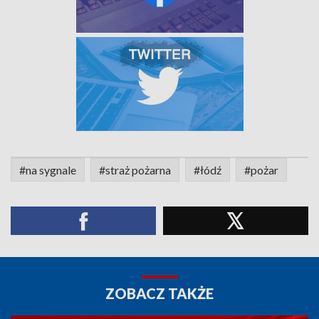
#na sygnale
#straż pożarna
#łódź
#pożar
ZOBACZ TAKŻE