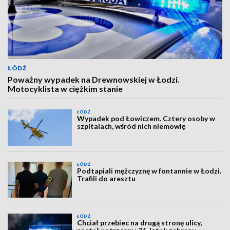
ŁÓDŹ
Poważny wypadek na Drewnowskiej w Łodzi.
Motocyklista w ciężkim stanie
ŁÓDŹ
Wypadek pod Łowiczem. Cztery osoby w
szpitalach, wśród nich niemowlę
ŁÓDŹ
Podtapiali mężczyznę w fontannie w Łodzi.
Trafili do aresztu
ŁÓDŹ
Chciał przebiec na drugą stronę ulicy,