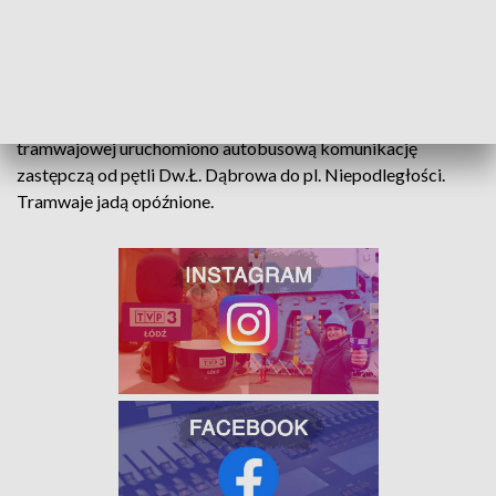
Doszło do zatrzymania ruchu tramwajów linii 2 i 15 na ul.
Dąbrowskiego przy ul. Siemiradzkiego w dwóch kierunkach.
Tramwaje kierowane są objazdem. Linia 2, 15 skrócone do pl.
Niepodległości. Na odcinku pozbawionym komunikacji
tramwajowej uruchomiono autobusową komunikację
zastępczą od pętli Dw.Ł. Dąbrowa do pl. Niepodległości.
Tramwaje jadą opóźnione.