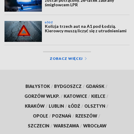
został potrącony. 26-latek zabrany
śmigłowcem LPR
ŁÓDŹ
Kolizja trzech aut na A1 pod Łodzią.
Kierowcy muszą liczyć się z utrudnieniami
ZOBACZ WIĘCEJ
BIAŁYSTOK
/
BYDGOSZCZ
/
GDAŃSK
/
GORZÓW WLKP.
/
KATOWICE
/
KIELCE
/
KRAKÓW
/
LUBLIN
/
ŁÓDŹ
/
OLSZTYN
/
OPOLE
/
POZNAŃ
/
RZESZÓW
/
SZCZECIN
/
WARSZAWA
/
WROCŁAW