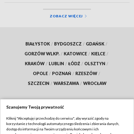
ZOBACZ WIĘCEJ
BIAŁYSTOK
/
BYDGOSZCZ
/
GDAŃSK
/
GORZÓW WLKP.
/
KATOWICE
/
KIELCE
/
KRAKÓW
/
LUBLIN
/
ŁÓDŹ
/
OLSZTYN
/
OPOLE
/
POZNAŃ
/
RZESZÓW
/
SZCZECIN
/
WARSZAWA
/
WROCŁAW
Szanujemy Twoją prywatność
Dołącz do nas:
Kliknij "Akceptuję i przechodzę do serwisu", aby wyrazić zgody na
korzystanie z technologii automatycznego śledzenia i zbierania danych,
TVP
dostęp do informacji na Twoim urządzeniu końcowym i ich