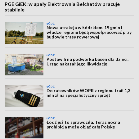
PGE GiEK: w upały Elektrownia Bełchatów pracuje
stabilnie
ŁÓDŹ
Nowa atrakcja w Łódzkiem. 19 gmin i
władze regionu będą współpracować przy
budowie trasy rowerowej
ŁÓDŹ
Postawili na podwórku basen dla dzieci.
Urząd nakazał jego likwidację
ŁÓDŹ
Do ratowników WOPR z regionu trafi 1,3
mln zł na specjalistyczny sprzęt
ŁÓDŹ
Łódź już to sprawdziła. Teraz nocna
prohibicja może objąć całą Polskę