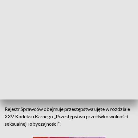
- opieką
W 2024 R. ZMIENIĄ SIĘ WYSOKOŚCI
ŚWIADCZEŃ PRACOWNICZYCH ORAZ
KWOTY WOLNE OD POTRĄCEŃ
Pracodawca zatrudniający taką osobę, bez względu na
formę zatrudnienia będzie miał obowiązek sprawdzenia czy
dane potencjalnego pracownika nie zostały zamieszczone w
Rejestrze Sprawców Przestępstw na Tle Seksualnym.
Rejestr Sprawców obejmuje przestępstwa ujęte w rozdziale
XXV Kodeksu Karnego „Przestępstwa przeciwko wolności
seksualnej i obyczajności” .