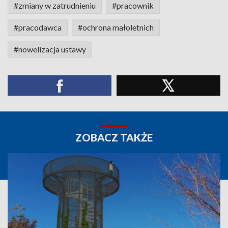
#zmiany w zatrudnieniu
#pracownik
#pracodawca
#ochrona małoletnich
#nowelizacja ustawy
ZOBACZ TAKŻE