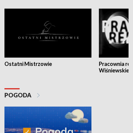
Ostatni Mistrzowie
Pracownia re
Wiśniewskieg
POGODA