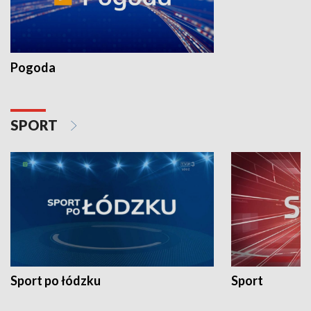
Pogoda
SPORT
Sport po łódzku
Sport