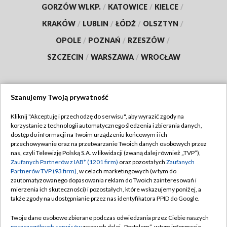
GORZÓW WLKP.
/
KATOWICE
/
KIELCE
/
KRAKÓW
/
LUBLIN
/
ŁÓDŹ
/
OLSZTYN
/
OPOLE
/
POZNAŃ
/
RZESZÓW
/
SZCZECIN
/
WARSZAWA
/
WROCŁAW
Szanujemy Twoją prywatność
Dołącz do nas:
Kliknij "Akceptuję i przechodzę do serwisu", aby wyrazić zgody na
korzystanie z technologii automatycznego śledzenia i zbierania danych,
TVP
dostęp do informacji na Twoim urządzeniu końcowym i ich
Abonament TVP
przechowywanie oraz na przetwarzanie Twoich danych osobowych przez
Regulamin TVP
nas, czyli Telewizję Polską S.A. w likwidacji (zwaną dalej również „TVP”),
Emisja w TVP
Zaufanych Partnerów z IAB* (1201 firm)
oraz pozostałych
Zaufanych
Polityka prywatności
Partnerów TVP (93 firm)
, w celach marketingowych (w tym do
Centrum informacji TVP
Moje zgody
zautomatyzowanego dopasowania reklam do Twoich zainteresowań i
mierzenia ich skuteczności) i pozostałych, które wskazujemy poniżej, a
Naziemna Telewizja Cyfrowa
Pomoc
także zgody na udostępnianie przez nas identyfikatora PPID do Google.
Sklep TVP
Biuro reklamy
Twoje dane osobowe zbierane podczas odwiedzania przez Ciebie naszych
Rada Programowa
poszczególnych serwisów
zwanych dalej „Portalem”, w tym informacje