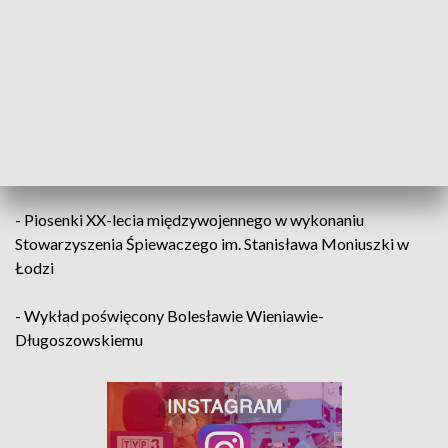
obchodów imienin Marszałka Józefa Piłsudskiego.
W programie przewidziano:
- Spotkanie autorskie z Anną i Jukką Soisalon-Soininen,
autorkami książki „Mannerheim – polskie lata”. Marszałek
Józef Piłsudski i Marszałek Carl Gustaf Mannerheim - dwaj
wielcy twórcy niepodległości Polski i Finlandii w XX w.
- Piosenki XX-lecia międzywojennego w wykonaniu
Stowarzyszenia Śpiewaczego im. Stanisława Moniuszki w
Łodzi
- Wykład poświęcony Bolesławie Wieniawie-
Długoszowskiemu