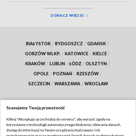
ZOBACZ WIĘCEJ
BIAŁYSTOK
/
BYDGOSZCZ
/
GDAŃSK
/
GORZÓW WLKP.
/
KATOWICE
/
KIELCE
/
KRAKÓW
/
LUBLIN
/
ŁÓDŹ
/
OLSZTYN
/
OPOLE
/
POZNAŃ
/
RZESZÓW
/
SZCZECIN
/
WARSZAWA
/
WROCŁAW
Szanujemy Twoją prywatność
Dołącz do nas:
Kliknij "Akceptuję i przechodzę do serwisu", aby wyrazić zgody na
korzystanie z technologii automatycznego śledzenia i zbierania danych,
TVP
dostęp do informacji na Twoim urządzeniu końcowym i ich
Abonament TVP
przechowywanie oraz na przetwarzanie Twoich danych osobowych przez