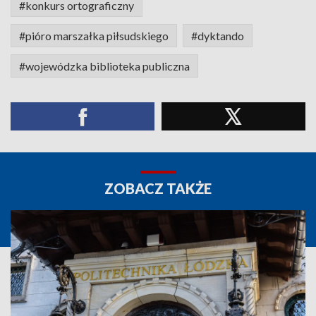
#konkurs ortograficzny
#pióro marszałka piłsudskiego
#dyktando
#wojewódzka biblioteka publiczna
ZOBACZ TAKŻE